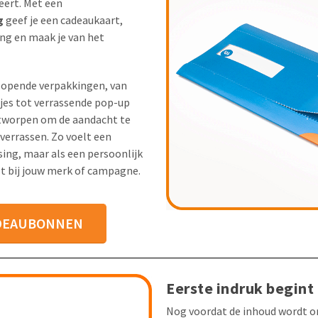
eert. Met een
g
geef je een cadeaukaart,
ling en maak je van het
lopende verpakkingen, van
sjes tot verrassende pop-up
tworpen om de aandacht te
verrassen. Zo voelt een
sing, maar als een persoonlijk
st bij jouw merk of campagne.
ADEAUBONNEN
Eerste indruk begint
Nog voordat de inhoud wordt on