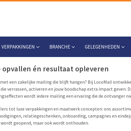
VERPAKKINGEN
BRANCHE
GELEGENHEDEN
e opvallen én resultaat opleveren
 met een zakelijke mailing die blijft hangen? Bij LocoMail ontwik
die verrassen, activeren en jouw boodschap extra impact geven. D
ngseffecten wordt iedere mailing een ervaring die de ontvanger nie
lers tot luxe verpakkingen en maatwerk concepten: ons assortim
odigingen, relatiegeschenken, onboarding, campagnes en eindej
een wordt geopend, maar ook wordt onthouden.