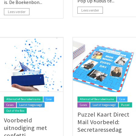
Pop Up Kubus te...
is. De Boekenbon...
Lees verder
Lees verder
Alternatief Beursdeelname
Case
Alternatief Beursdeelname
Case
Cases
Laatst toegevoegd
Cases
Laatst toegevoegd
Puzzel
Out of the Box
Puzzel Kaart Direct
Voorbeeld
Mail Voorbeeld:
uitnodiging met
Secretaressedag
confetti