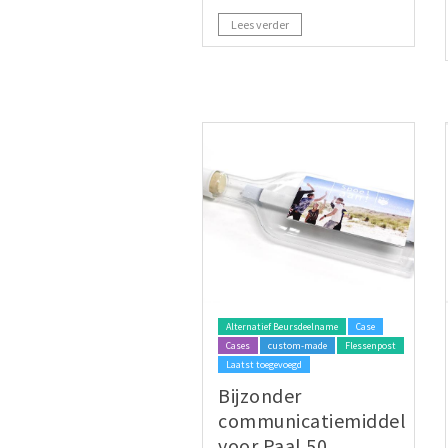
Lees verder
Alternatief Beursdeelname
Case
Cases
custom-made
Flessenpost
Laatst toegevoegd
Bijzonder
communicatiemiddel
voor Paal 50