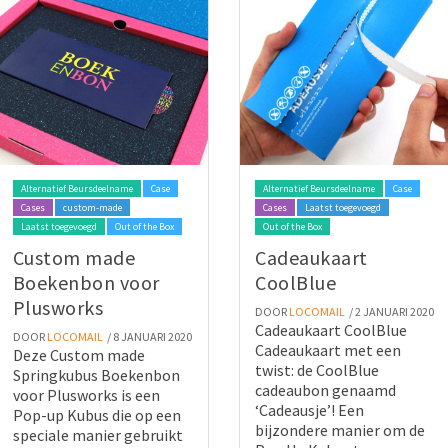
Alternatief Beursdeelname
Case
Alternatief Beursdeelname
Case
Cases
custom-made
Cases
Laatst toegevoegd
Laatst toegevoegd
Out of the Box
Out of the Box
Custom made
Cadeaukaart
Boekenbon voor
CoolBlue
Plusworks
DOOR
LOCOMAIL
/ 2 JANUARI 2020
Cadeaukaart CoolBlue
DOOR
LOCOMAIL
/ 8 JANUARI 2020
Cadeaukaart met een
Deze Custom made
twist: de CoolBlue
Springkubus Boekenbon
cadeaubon genaamd
voor Plusworks is een
‘Cadeausje’! Een
Pop-up Kubus die op een
bijzondere manier om de
speciale manier gebruikt