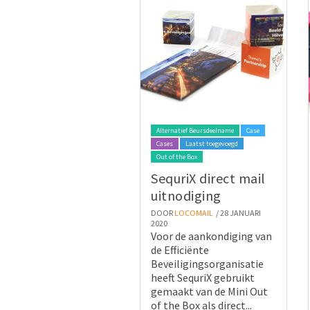
Alternatief Beursdeelname
Case
Cases
Laatst toegevoegd
Out of the Box
SequriX direct mail
uitnodiging
DOOR
LOCOMAIL
/ 28 JANUARI
2020
Voor de aankondiging van
de Efficiënte
Beveiligingsorganisatie
heeft SequriX gebruikt
gemaakt van de Mini Out
of the Box als direct...