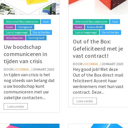
Alternatief Beursdeelname
Case
Alternatief Beursdeelname
Case
Cases
Changecard
Cases
Kubus-90x90
Laatst toegevoegd
Out of the Box
Laatst toegevoegd
Out of the Box
Schuifkaarten
Turning Card
Out of the Box:
Uw boodschap
Gefeliciteerd met je
communiceren in
vast contract!
tijden van crisis
DOOR
LOCOMAIL
/ 10 MAART 2020
Hey good job! Met deze
DOOR
LOCOMAIL
/ 19 MAART 2020
In tijden van crisis is het
Out of the Box direct mail
nog steeds van belang dat
feliciteert Accent haar
u uw boodschap kunt
werknemers met hun vast
communiceren met uw
contract. Deze...
zakelijke contacten....
Lees verder
Lees verder