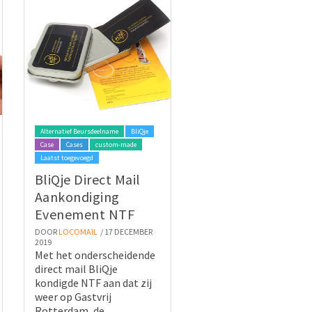
Alternatief Beursdeelname
BliQje
Case
Cases
custom-made
Laatst toegevoegd
BliQje Direct Mail
Aankondiging
Evenement NTF
DOOR
LOCOMAIL
/ 17 DECEMBER
2019
Met het onderscheidende
direct mail BliQje
kondigde NTF aan dat zij
weer op Gastvrij
Rotterdam, de