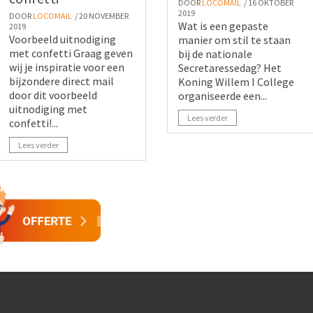
DOOR
LOCOMAIL
/ 16 OKTOBER
2019
DOOR
LOCOMAIL
/ 20 NOVEMBER
Wat is een gepaste
2019
Voorbeeld uitnodiging
manier om stil te staan
met confetti Graag geven
bij de nationale
wij je inspiratie voor een
Secretaressedag? Het
bijzondere direct mail
Koning Willem I College
door dit voorbeeld
organiseerde een...
uitnodiging met
Lees verder
confetti!...
Lees verder