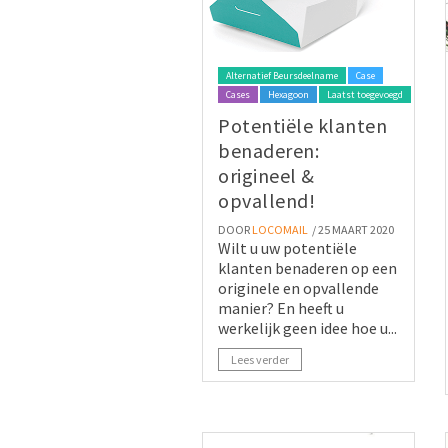
Alternatief Beursdeelname
Case
Cases
Hexagoon
Laatst toegevoegd
Potentiële klanten
benaderen:
origineel &
opvallend!
DOOR
LOCOMAIL
/ 25 MAART 2020
Wilt u uw potentiële
klanten benaderen op een
originele en opvallende
manier? En heeft u
werkelijk geen idee hoe u...
Lees verder