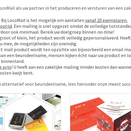
ocoMail als uw partner in het produceren en versturen van een zake
f! Bij LocoMail is het mogelijk om aantallen
vanaf 20 exemplaren.
optijd
. Een mailing is snel opgezet omdat de volledige totstand
ierdoor ook minimaal. Bereik uw doelgroep binnen
no-time!
 groot of klein, het product wordt volledig gepersonaliseerd. Heeft
u mee, de mogelijkheden zijn oneindig.
ct mail product wordt ten opzichte van bijvoorbeeld een email maa
van een beursdeelname, mensen kijken écht naar uw product en lo
n binnenland.
 prijs
! U heeft aan een zakelijke mailing minder kosten dan wann
kosten kwijt bent.
en alternatief voor beursdeelname, lees hieronder onze meest succ