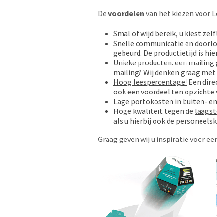
De
voordelen
van het kiezen voor L
Smal of wijd bereik, u kiest zel
Snelle communicatie en doorlo
gebeurd. De productietijd is h
Unieke producten
: een mailing
mailing? Wij denken graag met 
Hoog leespercentage!
Een dire
ook een voordeel ten opzichte 
Lage portokosten
in buiten- e
Hoge kwaliteit tegen de
laagste
als u hierbij ook de personeels
Graag geven wij u inspiratie voor e