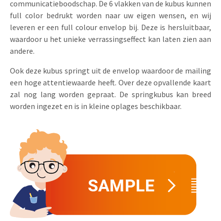
communicatieboodschap. De 6 vlakken van de kubus kunnen
Uitnodigingen
full color bedrukt worden naar uw eigen wensen, en wij
Pop-up Kaarten
Media Marketing
leveren er een full colour envelop bij. Deze is hersluitbaar,
Over Ons
Product Introductie
waardoor u het unieke verrassingseffect kan laten zien aan
Geluidskaarten
Automotive Marketing
Vacatures
andere.
App-lancering
Lenticular Cards
Non-profit Marketing
Contactgegevens
Ook deze kubus springt uit de envelop waardoor de mailing
Kalender maken
een hoge attentiewaarde heeft. Over deze opvallende kaart
Twin Sliders
Marketing in de Zorg
Duurzaamheid
zal nog lang worden gepraat. De springkubus kan breed
Klantenbinding
Tabkaarten
Duurzame Marketing
worden ingezet en is in kleine oplages beschikbaar.
Brochure downloaden
Budget kaarten
Marketing voor Scholen
Andere opvallende mailings
Horeca Marketing
Alle producten
Food Marketing