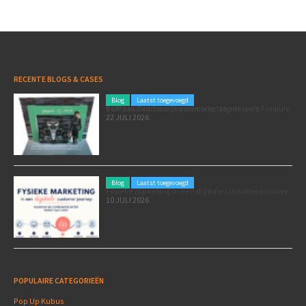
RECENTE BLOGS & CASES
Blog
Laatst toegevoegd
Poleposition voor je marketing: zó zet je de Formule 1 GP van Zandvoort in als marketingmoment
22 JULI 2026
Blog
Laatst toegevoegd
Fysieke marketing in een digitale customer journey
10 JULI 2026
POPULAIRE CATEGORIEËN
Pop Up Kubus