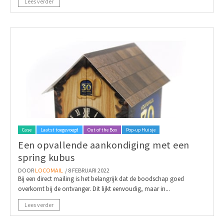
Lees verder
Case
Laatst toegevoegd
Out of the Box
Pop-up Huisje
Een opvallende aankondiging met een
spring kubus
DOOR
LOCOMAIL
/ 8 FEBRUARI 2022
Bij een direct mailing is het belangrijk dat de boodschap goed
overkomt bij de ontvanger. Dit lijkt eenvoudig, maar in...
Lees verder