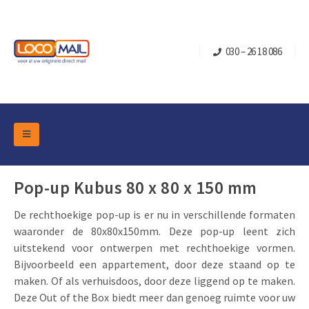
030 – 26 18 086
DM Marketing Tools
Verpakkingen
Pop-up Kubus 80 x 80 x 150 mm
Overzicht Categorieën
Branche
De rechthoekige pop-up is er nu in verschillende formaten
Pop-up Kubussen
Gelegenheden
Klepdoosjes
waaronder de 80x80x150mm. Deze pop-up leent zich
Turning Card
uitstekend voor ontwerpen met rechthoekige vormen.
Retail Marketing
Schuifdoosjes
Bijvoorbeeld een appartement, door deze staand op te
Kerst- en Eindejaar
Brievenbusdoosje +
Vastgoedmarketing
maken. Of als verhuisdoos, door deze liggend op te maken.
Deze Out of the Box biedt meer dan genoeg ruimte voor uw
Verjaardag en Jubilea
Contact
Schuifkaarten
Sport Marketing