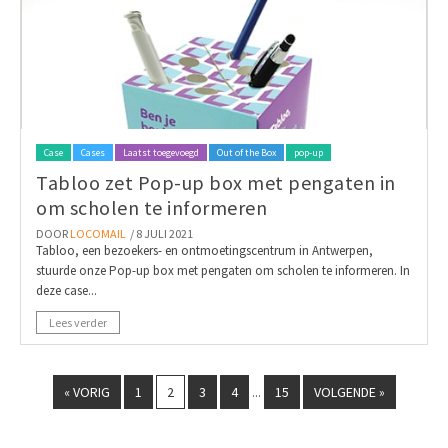
Case
Cases
Laatst toegevoegd
Out of the Box
pop-up
Tabloo zet Pop-up box met pengaten in
om scholen te informeren
DOOR
LOCOMAIL
/ 8 JULI 2021
Tabloo, een bezoekers- en ontmoetingscentrum in Antwerpen,
stuurde onze Pop-up box met pengaten om scholen te informeren. In
deze case...
Lees verder
« VORIG
1
2
3
4
15
VOLGENDE »
...