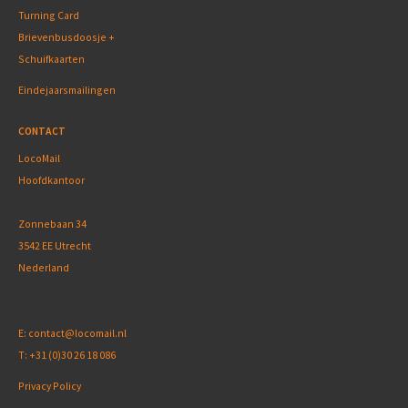
Turning Card
Brievenbusdoosje +
Schuifkaarten
Eindejaarsmailingen
CONTACT
LocoMail
Hoofdkantoor
Zonnebaan 34
3542 EE Utrecht
Nederland
E:
contact@locomail.nl
T:
+31 (0)30 26 18 086
Privacy Policy