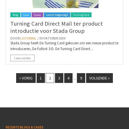
Blog
Case
Cases
Laatst toegevoegd
Turning Card
Turning Card Direct Mail ter product
introductie voor Stada Group
DOOR
LOCOMAIL
/ 30 OKTOBER 2020
Stada Group heeft De Turning Card gekozen om een nieuw product te
introduceren, De Fultivit 3-D. De Turning Card Direct...
Lees verder
« VORIG
1
2
3
4
9
VOLGENDE »
...
RECENTE BLOGS & CASES