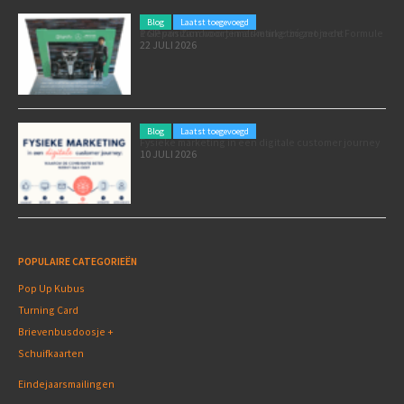
Blog
Laatst toegevoegd
Poleposition voor je marketing: zó zet je de Formule 1 GP van Zandvoort in als marketingmoment
22 JULI 2026
Blog
Laatst toegevoegd
Fysieke marketing in een digitale customer journey
10 JULI 2026
POPULAIRE CATEGORIEËN
Pop Up Kubus
Turning Card
Brievenbusdoosje +
Schuifkaarten
Eindejaarsmailingen