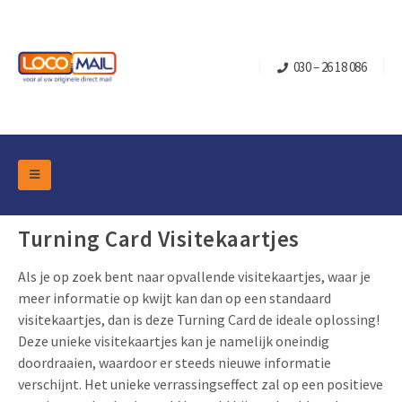
030 – 26 18 086
DM Marketing Tools
Verpakkingen
Turning Card Visitekaartjes
Overzicht Categorieën
Branche
Als je op zoek bent naar opvallende visitekaartjes, waar je
Pop-up Kubussen
Gelegenheden
Klepdoosjes
meer informatie op kwijt kan dan op een standaard
visitekaartjes, dan is deze Turning Card de ideale oplossing!
Turning Card
Retail Marketing
Schuifdoosjes
Deze unieke visitekaartjes kan je namelijk oneindig
Kerst- en Eindejaar
Brievenbusdoosje +
Vastgoedmarketing
doordraaien, waardoor er steeds nieuwe informatie
verschijnt. Het unieke verrassingseffect zal op een positieve
Verjaardag en Jubilea
Contact
Schuifkaarten
Sport Marketing