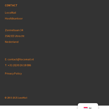
CONTACT
LocoMail
Hoofdkantoor
Zonnebaan 34
3542 EE Utrecht
Nederland
E:
contact@locomail.nl
T:
+31 (0)30 26 18 086
Privacy Policy
© 2003-2025 LocoMail
NL