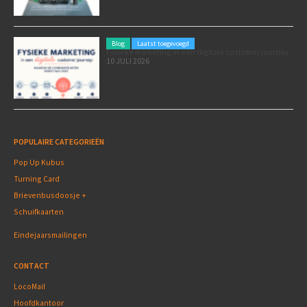
Blog
Laatst toegevoegd
Fysieke marketing in een digitale customer journey
10 JULI 2026
POPULAIRE CATEGORIEËN
Pop Up Kubus
Turning Card
Brievenbusdoosje +
Schuifkaarten
Eindejaarsmailingen
CONTACT
LocoMail
Hoofdkantoor