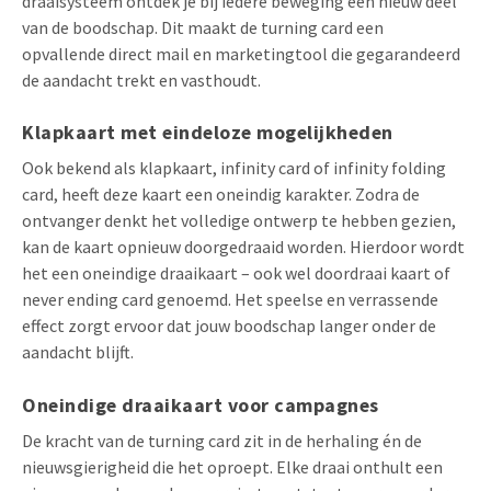
draaisysteem ontdek je bij iedere beweging een nieuw deel
van de boodschap. Dit maakt de turning card een
opvallende direct mail en marketingtool die gegarandeerd
de aandacht trekt en vasthoudt.
Klapkaart met eindeloze mogelijkheden
Ook bekend als klapkaart, infinity card of infinity folding
card, heeft deze kaart een oneindig karakter. Zodra de
ontvanger denkt het volledige ontwerp te hebben gezien,
kan de kaart opnieuw doorgedraaid worden. Hierdoor wordt
het een oneindige draaikaart – ook wel doordraai kaart of
never ending card genoemd. Het speelse en verrassende
effect zorgt ervoor dat jouw boodschap langer onder de
aandacht blijft.
Oneindige draaikaart voor campagnes
De kracht van de turning card zit in de herhaling én de
nieuwsgierigheid die het oproept. Elke draai onthult een