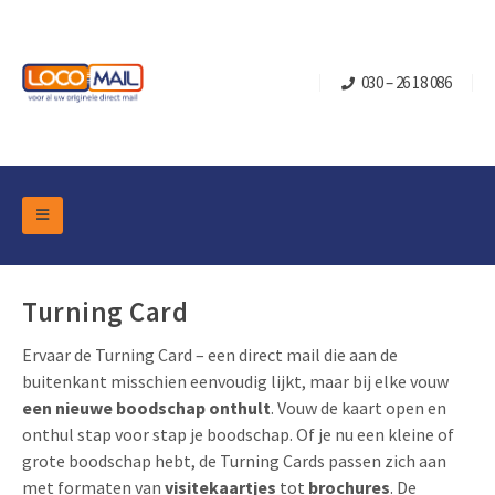
030 – 26 18 086
DM Marketing Tools
Verpakkingen
Overzicht Categorieën
Turning Card
Branche
Pop-up Kubussen
Gelegenheden
Ervaar de Turning Card – een direct mail die aan de
Klepdoosjes
buitenkant misschien eenvoudig lijkt, maar bij elke vouw
Turning Card
Retail Marketing
een nieuwe boodschap onthult
. Vouw de kaart open en
Schuifdoosjes
Kerst- en Eindejaar
onthul stap voor stap je boodschap. Of je nu een kleine of
Brievenbusdoosje +
Vastgoedmarketing
grote boodschap hebt, de Turning Cards passen zich aan
Verjaardag en Jubilea
Contact
met formaten van
visitekaartjes
tot
brochures
. De
Schuifkaarten
Sport Marketing