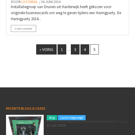
DOOR
LOCOMAIL
/ 16 JUNI 2014
Installatiegroep van Drunen uit Harderwijk heeft gekozen voor
originele businesscards om weg te geven tijdens een Haringparty. De
Haringparty 2014...
Lees verder
« VORIG
1
3
4
5
...
RECENTE BLOGS & CASES
Blog
Laatst toegevoegd
Poleposition voor je marketing: zó zet je de Formule 1 GP van Zandvoort in als marketingmoment
22 JULI 2026