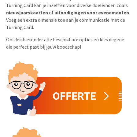
Turning Card kan je inzetten voor diverse doeleinden zoals
Uitnodigingen
Pop-up Kaarten
Media Marketing
nieuwjaarskaarten
of
uitnodigingen
voor evenementen
.
Over Ons
Voeg een extra dimensie toe aan je communicatie met de
Product Introductie
Geluidskaarten
Automotive Marketing
Turning Card.
Vacatures
App-lancering
Lenticular Cards
Non-profit Marketing
Ontdek hieronder alle beschikbare opties en kies degene
Contactgegevens
die perfect past bij jouw boodschap!
Kalender maken
Twin Sliders
Marketing in de Zorg
Duurzaamheid
Klantenbinding
Tabkaarten
Duurzame Marketing
Brochure downloaden
Budget kaarten
Marketing voor Scholen
Andere opvallende mailings
Horeca Marketing
Alle producten
Food Marketing