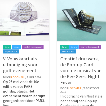
Case
Cases
Laatst toegevoegd
Case
Cases
Laatst toegevoegd
Pop-up Card
Pop-up Card
V-Vouwkaart als
Creatief drukwerk,
uitnodiging voor
de Pop-up Card,
golf evenement
voor de musical van
de Bee Gees: Night
DOOR
LOCOMAIL
/ 7 JUNI 2016
Op 26 mei vindt de 10e
Fever
editie van de PAR3
DOOR
LOCOMAIL
/ 20 OKTOBER
golfdag plaats. Het
2015
evenement wordt jaarlijks
In opdracht van Nostalgie
georganiseerd door PAR3.
hebben wij een Pop-up
Een...
Card gedrukt voor de