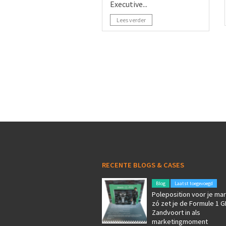
Executive...
Lees verder
RECENTE BLOGS & CASES
Blog
Laatst toegevoegd
Poleposition voor je mar
zó zet je de Formule 1 G
Zandvoort in als
marketingmoment