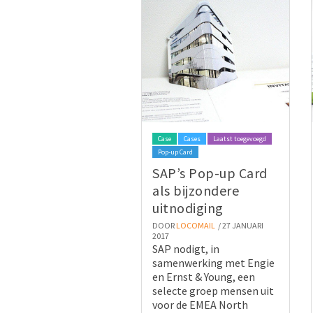
Case
Cases
Laatst toegevoegd
Pop-up Card
SAP’s Pop-up Card
als bijzondere
uitnodiging
DOOR
LOCOMAIL
/ 27 JANUARI
2017
SAP nodigt, in
samenwerking met Engie
en Ernst & Young, een
selecte groep mensen uit
voor de EMEA North