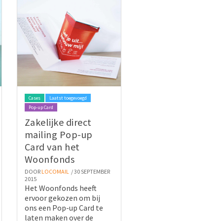
Cases
Laatst toegevoegd
Pop-up Card
Zakelijke direct
mailing Pop-up
Card van het
Woonfonds
DOOR
LOCOMAIL
/ 30 SEPTEMBER
2015
Het Woonfonds heeft
ervoor gekozen om bij
ons een Pop-up Card te
laten maken over de