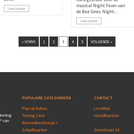
musical Night Fever van
Lees verder
de Bee Gees. Night...
Lees verder
« VORIG
1
2
3
4
5
VOLGENDE »
POPULAIRE CATEGORIEËN
CONTACT
Pop Up Kubus
LocoMail
keting:
Turning Card
Hoofdkantoor
P van
Brievenbusdoosje +
Schuifkaarten
Zonnebaan 34