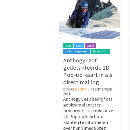
Blog
Case
Cases
Laatst toegevoegd
Pop-up Card
Anthogyr zet
gedetailleerde 2D
Pop-up kaart in als
direct mailing
DOOR
LOCOMAIL
/ 8 SEPTEMBER
2021
Anthogyr, een bedrijf dat
gebitsimplantaten
produceert, stuurde onze
2D Pop-up kaart om
klanten te informeren
over hun Simeda Steg