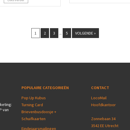
...
1
2
3
5
VOLGENDE »
POPULAIRE CATEGORIEËN
CONTACT
Pop Up Kubus
LocoMail
keting:
Turning Card
Hoofdkantoor
P van
Brievenbusdoosje +
Schuifkaarten
Zonnebaan 34
3542 EE Utrecht
Eindejaarsmailingen