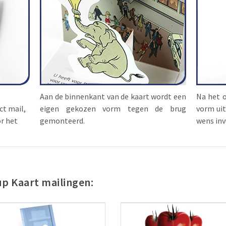
Aan de binnenkant van de kaart wordt een
Na het 
ct mail,
eigen gekozen vorm tegen de brug
vorm uit
or het
gemonteerd.
wens inv
up Kaart mailingen: