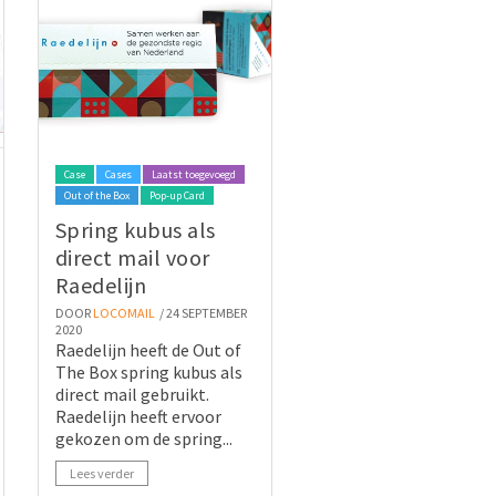
Case
Cases
Laatst toegevoegd
Out of the Box
Pop-up Card
Spring kubus als
direct mail voor
Raedelijn
DOOR
LOCOMAIL
/ 24 SEPTEMBER
2020
Raedelijn heeft de Out of
The Box spring kubus als
direct mail gebruikt.
Raedelijn heeft ervoor
gekozen om de spring...
Lees verder