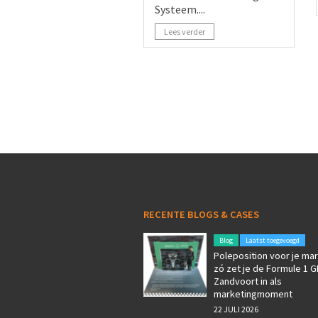
Systeem....
Lees verder
RECENTE BLOGS & CASES
Blog
Laatst toegevoegd
Poleposition voor je mar
zó zet je de Formule 1 G
Zandvoort in als
marketingmoment
22 JULI 2026