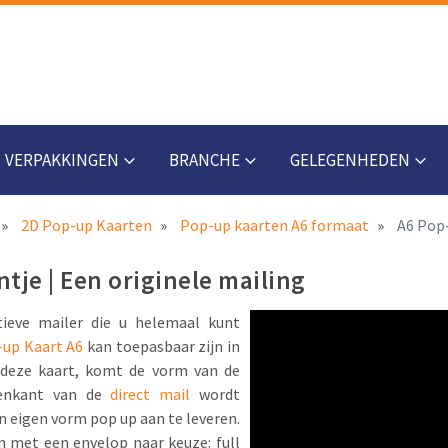
VERPAKKINGEN
BRANCHE
GELEGENHEDEN
2D Pop-up Kaarten
Pop-up kaarten A6 formaat
A6 Pop-
ntje | Een originele mailing
tieve mailer die u helemaal kunt
up Kaart A6
kan toepasbaar zijn in
 deze kaart, komt de vorm van de
nenkant van de
direct mail
wordt
n eigen vorm pop up aan te leveren.
 met een envelop naar keuze: full