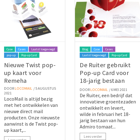
Case
Cases
Laatst toegevoegd
Blog
Case
Cases
pop-up
Pop-up Card
Laatst toegevoegd
Pop-up Card
Nieuwe Twist pop-
De Ruiter gebruikt
up kaart voor
Pop-up Card voor
Remeha
18-jarig bestaan
DOOR
LOCOMAIL
/ 5 AUGUSTUS
DOOR
LOCOMAIL
/ 6 MEI 2021
2021
De Ruiter, een bedrijf dat
LocoMail is altijd bezig
innovatieve groentezaden
met het ontwikkelen van
ontwikkelt en levert,
nieuwe direct mail
wilde in februari het 18-
producten. Onze nieuwste
jarig bestaan van hun
aanwinst is de Twist pop-
Admiro tomaat...
up kaart,...
Lees verder
Lees verder