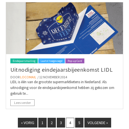
Eindejaarsmailing
Laatst toegevoegd
Pop-up Card
Uitnodiging eindejaarsbijeenkomst LIDL
DOOR
LOCOMAIL
/ 12 NOVEMBER 2014
LIDL is één van de grootste supermarktketens in Nederland. Als
uitnodiging voor de eindejaarsbijeenkomst hebben zij gekozen om
gebruik te...
Lees verder
« VORIG
1
2
3
4
5
VOLGENDE »