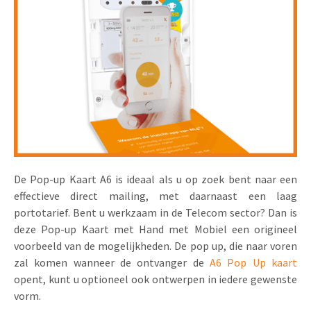
Uitnodigingen
Pop-up Kaarten
Media Marketing
Over Ons
Product Introductie
Geluidskaarten
Automotive Marketing
Vacatures
App-lancering
Lenticular Cards
Non-profit Marketing
Contactgegevens
Kalender maken
Twin Sliders
Marketing in de Zorg
Duurzaamheid
Klantenbinding
Tabkaarten
Duurzame Marketing
Brochure downloaden
Budget kaarten
Marketing voor Scholen
De Pop-up Kaart A6 is ideaal als u op zoek bent naar een
effectieve direct mailing, met daarnaast een laag
Andere opvallende mailings
Horeca Marketing
portotarief. Bent u werkzaam in de Telecom sector? Dan is
deze Pop-up Kaart met Hand met Mobiel een origineel
Alle producten
Food Marketing
voorbeeld van de mogelijkheden. De pop up, die naar voren
zal komen wanneer de ontvanger de
A6 Pop Up kaart
opent, kunt u optioneel ook ontwerpen in iedere gewenste
vorm.