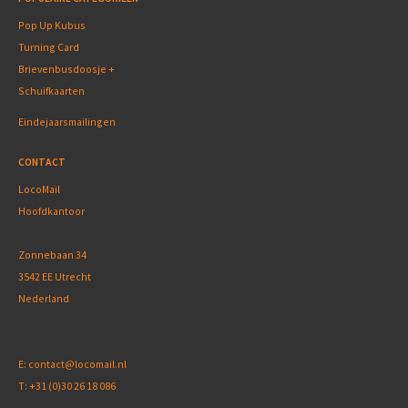
Pop Up Kubus
Turning Card
Brievenbusdoosje +
Schuifkaarten
Eindejaarsmailingen
CONTACT
LocoMail
Hoofdkantoor
Zonnebaan 34
3542 EE Utrecht
Nederland
E:
contact@locomail.nl
T:
+31 (0)30 26 18 086