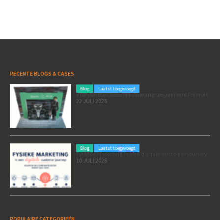
RECENTE BLOGS & CASES
Blog
Laatst toegevoegd
Poleposition voor je marketing: zó zet je de Formule 1 GP van Zandvoort in als marketingmoment
22 JULI 2026
Blog
Laatst toegevoegd
Fysieke marketing in een digitale customer journey
10 JULI 2026
POPULAIRE CATEGORIEËN