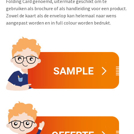
Folding Card genoemd, uitermate geschikt om te
Uitnodigingen
gebruiken als brochure of als handleiding voor een product.
Pop-up Kaarten
Media Marketing
Zowel de kaart als de envelop kan helemaal naar wens
Over Ons
Product Introductie
aangepast worden en in full colour worden bedrukt.
Geluidskaarten
Automotive Marketing
Vacatures
App-lancering
Lenticular Cards
Non-profit Marketing
Contactgegevens
Kalender maken
Twin Sliders
Marketing in de Zorg
Duurzaamheid
Klantenbinding
Tabkaarten
Duurzame Marketing
Brochure downloaden
Budget kaarten
Marketing voor Scholen
Andere opvallende mailings
Horeca Marketing
Alle producten
Food Marketing