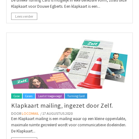
De unieke Turning Card is mogelijk in elke denkbare vorm, zoals deze
Klapkaart voor Douwe Egberts. Een klapkaart is een...
Lees verder
Case
Cases
Laatst toegevoegd
Turning Card
Klapkaart mailing, ingezet door Zelf.
DOOR
LOCOMAIL
/ 17 AUGUSTUS 2020
Een Klapkaart mailing is een mailing waar op een kleine oppervlakte,
maximale ruimte gecreëerd wordt voor communicatieve doeleinden.
De Klapkaart...