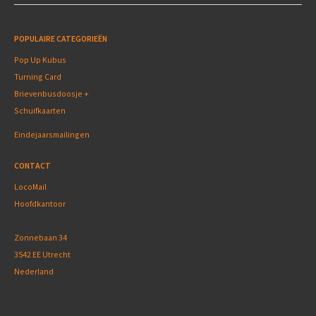
POPULAIRE CATEGORIEËN
Pop Up Kubus
Turning Card
Brievenbusdoosje +
Schuifkaarten
Eindejaarsmailingen
CONTACT
LocoMail
Hoofdkantoor
Zonnebaan 34
3542 EE Utrecht
Nederland