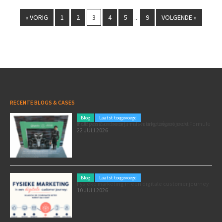
« VORIG
1
2
3
4
5
9
VOLGENDE »
...
RECENTE BLOGS & CASES
Blog
Laatst toegevoegd
Poleposition voor je marketing: zó zet je de Formule 1 GP van Zandvoort in als marketingmoment
22 JULI 2026
Blog
Laatst toegevoegd
Fysieke marketing in een digitale customer journey
10 JULI 2026