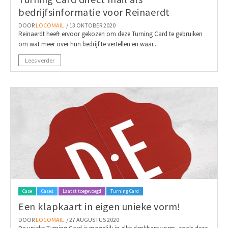
bedrijfsinformatie voor Reinaerdt
DOOR
LOCOMAIL
/ 13 OKTOBER 2020
Reinaerdt heeft ervoor gekozen om deze Turning Card te gebruiken
om wat meer over hun bedrijf te vertellen en waar...
Lees verder
Case
Cases
Laatst toegevoegd
Turning Card
Een klapkaart in eigen unieke vorm!
DOOR
LOCOMAIL
/ 27 AUGUSTUS 2020