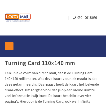
030 – 26 18 086
DM Marketing Tools
Verpakkingen
Turning Card 110x140 mm
Overzicht Categorieën
Branche
Een unieke vorm van direct mail, dat is de Turning Card
Pop-up Kubussen
Gelegenheden
Klepdoosjes
140×140 millimeter. Wat deze kaart zo uniek maakt is dat
deze gelamineerd is. Daarnaast heeft de kaart het bekende
Turning Card
Retail Marketing
Schuifdoosjes
draai-effect. Dit zorgt ervoor dat je op een kleine ruimte
Kerst- en Eindejaar
Brievenbusdoosje +
Vastgoedmarketing
veel informatie kwijt kunt. De kaart beschikt over vier
pagina’s. Hierdoor is de Turning Card, ook wel Infinity
Verjaardag en Jubilea
Contact
Schuifkaarten
Sport Marketing