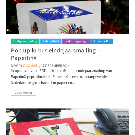
Eindejaarsmailing
Kubus-90x90
Laatst toegevoegd
Out of the Box
Pop up kubus eindejaarsmailing –
PaperlinX
DOOR
LOCOMAIL
/ 17 DECEMBER 2014
In opdracht van LEAT heeft LocoMail de eindejaarsmailing van
PaperlinX geproduceerd. PaperlinX is een toonaangevende
Nederlandse groothandel in papier en...
Lees verder