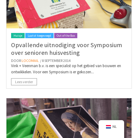
Huisje
Laatst toegevoegd
Out of the Box
Opvallende uitnodiging voor Symposium
over senioren huisvesting
DOOR
LOCOMAIL
/ 8 SEPTEMBER 2014
Vink + Veenman b.v. is een specialist op het gebied van bouwen en
ontwikkelen. Voor een Symposium is er gekozen...
Lees verder
NL