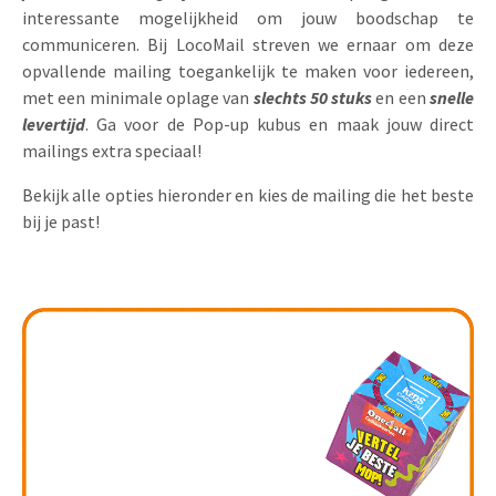
interessante mogelijkheid om jouw boodschap te
Uitnodigingen
Pop-up Kaarten
communiceren. Bij LocoMail streven we ernaar om deze
Media Marketing
Over Ons
opvallende mailing toegankelijk te maken voor iedereen,
Product Introductie
Geluidskaarten
Automotive Marketing
met een minimale oplage van
slechts 50 stuks
en een
snelle
Vacatures
levertijd
. Ga voor de Pop-up kubus en maak jouw direct
App-lancering
Lenticular Cards
Non-profit Marketing
mailings extra speciaal!
Contactgegevens
Kalender maken
Twin Sliders
Marketing in de Zorg
Bekijk alle opties hieronder en kies de mailing die het beste
Duurzaamheid
Klantenbinding
bij je past!
Tabkaarten
Duurzame Marketing
Brochure downloaden
Budget kaarten
Marketing voor Scholen
Andere opvallende mailings
Horeca Marketing
Alle producten
Food Marketing