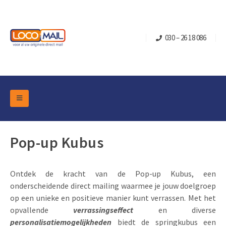
030 – 26 18 086
DM Marketing Tools
Verpakkingen
Overzicht Categorieën
Pop-up Kubus
Branche
Pop-up Kubussen
Gelegenheden
Klepdoosjes
Ontdek de kracht van de Pop-up Kubus, een
Turning Card
Retail Marketing
onderscheidende direct mailing waarmee je jouw doelgroep
Schuifdoosjes
Kerst- en Eindejaar
op een unieke en positieve manier kunt verrassen. Met het
Brievenbusdoosje +
Vastgoedmarketing
opvallende
verrassingseffect
en diverse
Verjaardag en Jubilea
Contact
personalisatiemogelijkheden
biedt de springkubus een
Schuifkaarten
Sport Marketing