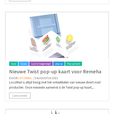
Case
Cases
Laatst toegevoegd
pop-up
Pop-up Card
Nieuwe Twist pop-up kaart voor Remeha
DOOR
LOCOMAIL
/ 5 AUGUSTUS 2021
LocoMail is altijd bezig met het ontwikkelen van nieuwe direct mail
producten. Onze nieuwste aanwinst is de Twist pop-up kaart,...
Lees verder