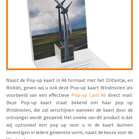
Uitnodigingen
Pop-up Kaarten
Media Marketing
Over Ons
Product Introductie
Geluidskaarten
Automotive Marketing
Vacatures
App-lancering
Lenticular Cards
Non-profit Marketing
Contactgegevens
Kalender maken
Twin Sliders
Marketing in de Zorg
Duurzaamheid
Klantenbinding
Tabkaarten
Duurzame Marketing
Brochure downloaden
Budget kaarten
Marketing voor Scholen
Naast de Pop-up kaart in A6 formaat met het Olifantje, en
Mobiel, geven wij u ook deze Pop-up kaart Windmolen als
Andere opvallende mailings
Horeca Marketing
voorbeeld van een effectieve
Pop-up Card A6
direct mail.
Deze Pop-up kaart staat bekend om haar pop up
Alle producten
Food Marketing
Windmolen, die zal verschijnen wanneer de kaart door de
ontvanger wordt geopend. Het unieke van dit product is dat
wij optioneel een pop up voor u in de kaart kunnen
bevestigen in iedere gewenste vorm, naast de keuze voor de