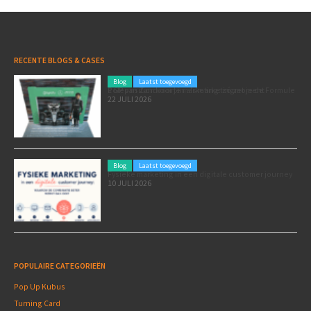
RECENTE BLOGS & CASES
Blog
Laatst toegevoegd
Poleposition voor je marketing: zó zet je de Formule 1 GP van Zandvoort in als marketingmoment
22 JULI 2026
Blog
Laatst toegevoegd
Fysieke marketing in een digitale customer journey
10 JULI 2026
POPULAIRE CATEGORIEËN
Pop Up Kubus
Turning Card