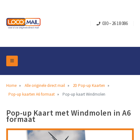
030 – 26 18 086
DM Marketing Tools
Verpakkingen
Overzicht Categorieën
Home
Alle originele direct mail
2D Pop-up Kaarten
Branche
Pop-up kaarten A6 formaat
Pop-up kaart Windmolen
Pop-up Kubussen
Gelegenheden
Klepdoosjes
Pop-up Kaart met Windmolen in A6
Turning Card
Retail Marketing
Schuifdoosjes
formaat
Kerst- en Eindejaar
Brievenbusdoosje +
Vastgoedmarketing
Verjaardag en Jubilea
Contact
Schuifkaarten
Sport Marketing