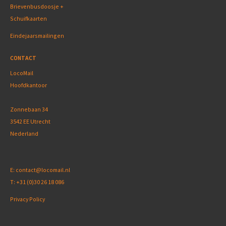
Brievenbusdoosje +
Schuifkaarten
Eindejaarsmailingen
CONTACT
LocoMail
Hoofdkantoor
Zonnebaan 34
3542 EE Utrecht
Nederland
E:
contact@locomail.nl
T:
+31 (0)30 26 18 086
Privacy Policy