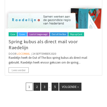
Case
Cases
Laatst toegevoegd
Out of the Box
Pop-up Card
Spring kubus als direct mail voor
Raedelijn
DOOR
LOCOMAIL
/ 24 SEPTEMBER 2020
Raedelijn heeft de Out of The Box spring kubus als direct mail
gebruikt. Raedelijn heeft ervoor gekozen om de spring...
Lees verder
1
2
3
5
VOLGENDE »
...