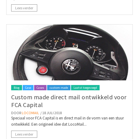
Lees verder
Blog
Case
Cases
custom-made
Laatst toegevoegd
Custom made direct mail ontwikkeld voor
FCA Capital
DOOR
LOCOMAIL
/ 18 JULI 2018
Speciaal voor FCA Capital is en direct mail in de vorm van een stuur
ontwikkeld. Een origineel idee dat LocoMail...
Lees verder