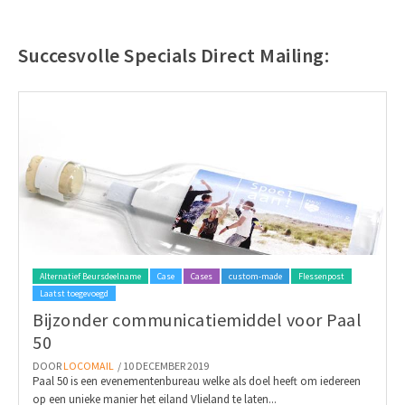
Succesvolle Specials Direct Mailing:
Alternatief Beursdeelname
Case
Cases
custom-made
Flessenpost
Laatst toegevoegd
Bijzonder communicatiemiddel voor Paal
50
DOOR
LOCOMAIL
/ 10 DECEMBER 2019
Paal 50 is een evenementenbureau welke als doel heeft om iedereen
op een unieke manier het eiland Vlieland te laten...