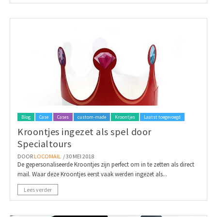
Blog
Case
Cases
custom-made
Kroontjes
Laatst toegevoegd
Kroontjes ingezet als spel door
Specialtours
DOOR
LOCOMAIL
/ 30 MEI 2018
De gepersonaliseerde Kroontjes zijn perfect om in te zetten als direct
mail. Waar deze Kroontjes eerst vaak werden ingezet als...
Lees verder