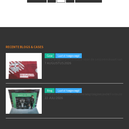
RECENTE BLOGS & CASES
Case
Laatst toegevoegd
Een premium presentatie voor de seizoenskaart van RB Leipzig
7 AUGUSTUS 2026
Blog
Laatst toegevoegd
Poleposition voor je marketing: zó zet je de Formule 1 GP van Zandvoort in als marketingmoment
22 JULI 2026