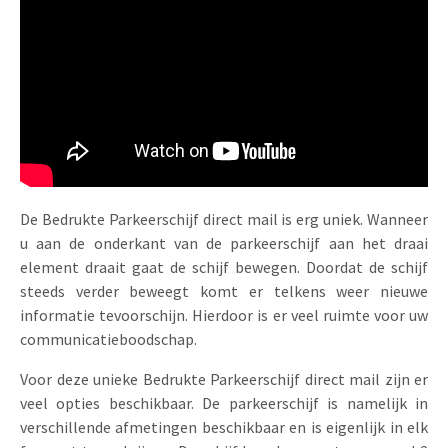
Uitnodigingen
Pop-up Kaarten
Media Marketing
Over Ons
Product Introductie
Geluidskaarten
Automotive Marketing
Vacatures
App-lancering
Lenticular Cards
Non-profit Marketing
Contactgegevens
Kalender maken
Twin Sliders
Marketing in de Zorg
Duurzaamheid
Klantenbinding
Tabkaarten
Duurzame Marketing
De Bedrukte Parkeerschijf direct mail is erg uniek. Wanneer
Brochure downloaden
u aan de onderkant van de parkeerschijf aan het draai
Budget kaarten
Marketing voor Scholen
element draait gaat de schijf bewegen. Doordat de schijf
steeds verder beweegt komt er telkens weer nieuwe
Andere opvallende mailings
Horeca Marketing
informatie tevoorschijn. Hierdoor is er veel ruimte voor uw
communicatieboodschap.
Alle producten
Food Marketing
Voor deze unieke Bedrukte Parkeerschijf direct mail zijn er
veel opties beschikbaar. De parkeerschijf is namelijk in
verschillende afmetingen beschikbaar en is eigenlijk in elk