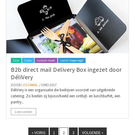
Case
Cases
custom-made
Laatst toegevoegd
B2b direct mail Delivery Box ingezet door
DéliVery
DOOR
LOCOMAIL
/ 5 MEI 2017
DéliVery is een organisatie die bedrijven voorziet van uitgebreide
catering. Zo bieden zij bijvoorbeeld een ontbijt- en lunchbuffet, een
pantry...
Lees verder
« VORIG
1
2
3
VOLGENDE »