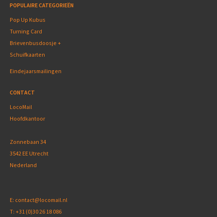
POPULAIRE CATEGORIEËN
Pop Up Kubus
Turning Card
Brievenbusdoosje +
Schuifkaarten
Eindejaarsmailingen
CONTACT
LocoMail
Hoofdkantoor
Zonnebaan 34
3542 EE Utrecht
Nederland
E:
contact@locomail.nl
T:
+31 (0)30 26 18 086