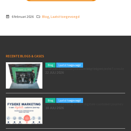
6 februari 2026
Blog
,
Laatst toegevoegd
RECENTE BLOGS & CASES
Blog
Laatst toegevoegd
Poleposition voor je marketing: zó zet je de Formule 1 GP van Zandvoort in als marketingmoment
22 JULI 2026
Blog
Laatst toegevoegd
Fysieke marketing in een digitale customer journey
10 JULI 2026