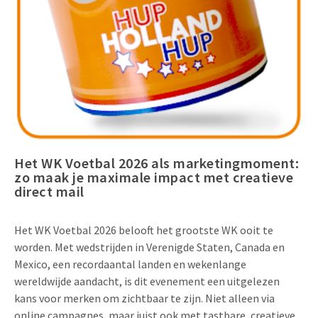
Uitnodigingen
Pop-up Kaarten
Media Marketing
Over Ons
Product Introductie
Geluidskaarten
Automotive Marketing
Vacatures
App-lancering
Lenticular Cards
Non-profit Marketing
Contactgegevens
Kalender maken
Twin Sliders
Marketing in de Zorg
Duurzaamheid
Klantenbinding
Tabkaarten
Duurzame Marketing
Het WK Voetbal 2026 als marketingmoment:
Brochure downloaden
zo maak je maximale impact met creatieve
Budget kaarten
Marketing voor Scholen
direct mail
Andere opvallende mailings
Horeca Marketing
Het WK Voetbal 2026 belooft het grootste WK ooit te
Alle producten
Food Marketing
worden. Met wedstrijden in Verenigde Staten, Canada en
Mexico, een recordaantal landen en wekenlange
wereldwijde aandacht, is dit evenement een uitgelezen
kans voor merken om zichtbaar te zijn. Niet alleen via
online campagnes, maar juist ook met tastbare, creatieve