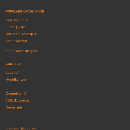
POPULAIRE CATEGORIEËN
Pop Up Kubus
Turning Card
Brievenbusdoosje +
Schuifkaarten
Eindejaarsmailingen
CONTACT
LocoMail
Hoofdkantoor
Zonnebaan 34
3542 EE Utrecht
Nederland
E:
contact@locomail.nl