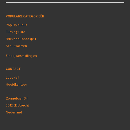
POPULAIRE CATEGORIEËN
Pop Up Kubus
Turning Card
Brievenbusdoosje +
Schuifkaarten
Eindejaarsmailingen
CONTACT
LocoMail
Hoofdkantoor
Zonnebaan 34
3542 EE Utrecht
Nederland