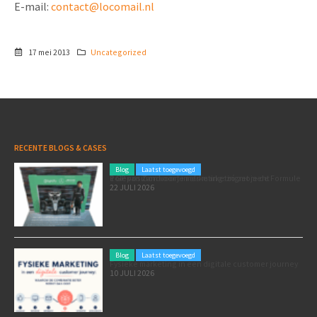
E-mail:
contact@locomail.nl
17 mei 2013
Uncategorized
RECENTE BLOGS & CASES
Blog
Laatst toegevoegd
Poleposition voor je marketing: zó zet je de Formule 1 GP van Zandvoort in als marketingmoment
22 JULI 2026
Blog
Laatst toegevoegd
Fysieke marketing in een digitale customer journey
10 JULI 2026