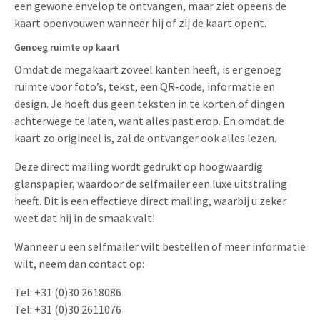
een gewone envelop te ontvangen, maar ziet opeens de
Uitnodigingen
kaart openvouwen wanneer hij of zij de kaart opent.
Pop-up Kaarten
Media Marketing
Over Ons
Genoeg ruimte op kaart
Product Introductie
Geluidskaarten
Automotive Marketing
Omdat de megakaart zoveel kanten heeft, is er genoeg
Vacatures
App-lancering
ruimte voor foto’s, tekst, een QR-code, informatie en
Lenticular Cards
Non-profit Marketing
Contactgegevens
design. Je hoeft dus geen teksten in te korten of dingen
Kalender maken
achterwege te laten, want alles past erop. En omdat de
Twin Sliders
Marketing in de Zorg
Duurzaamheid
kaart zo origineel is, zal de ontvanger ook alles lezen.
Klantenbinding
Tabkaarten
Duurzame Marketing
Brochure downloaden
Deze direct mailing wordt gedrukt op hoogwaardig
Budget kaarten
Marketing voor Scholen
glanspapier, waardoor de selfmailer een luxe uitstraling
heeft. Dit is een effectieve direct mailing, waarbij u zeker
Andere opvallende mailings
Horeca Marketing
weet dat hij in de smaak valt!
Alle producten
Food Marketing
Wanneer u een selfmailer wilt bestellen of meer informatie
wilt, neem dan contact op:
Tel: +31 (0)30 2618086
Tel: +31 (0)30 2611076