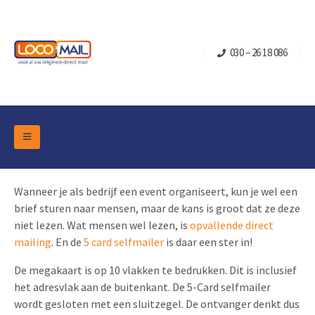
030 – 26 18 086
DM Marketing Tools
Verpakkingen
Wanneer je als bedrijf een event organiseert, kun je wel een
Overzicht Categorieën
Branche
brief sturen naar mensen, maar de kans is groot dat ze deze
Pop-up Kubussen
Gelegenheden
niet lezen. Wat mensen wel lezen, is
opvallende direct
Klepdoosjes
mailing
. En de
5 card selfmailer
is daar een ster in!
Turning Card
Retail Marketing
Schuifdoosjes
De megakaart is op 10 vlakken te bedrukken. Dit is inclusief
Kerst- en Eindejaar
Brievenbusdoosje +
Vastgoedmarketing
het adresvlak aan de buitenkant. De 5-Card selfmailer
Verjaardag en Jubilea
wordt gesloten met een sluitzegel. De ontvanger denkt dus
Contact
Schuifkaarten
Sport Marketing