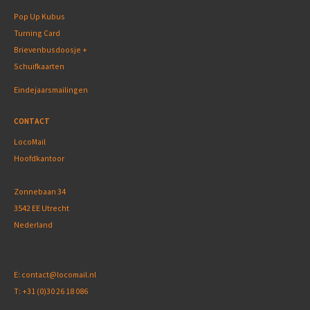
Pop Up Kubus
Turning Card
Brievenbusdoosje +
Schuifkaarten
Eindejaarsmailingen
CONTACT
LocoMail
Hoofdkantoor
Zonnebaan 34
3542 EE Utrecht
Nederland
E:
contact@locomail.nl
T:
+31 (0)30 26 18 086