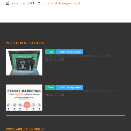
23 januari 2023
Blog
,
Laatst toegevoegd
RECENTE BLOGS & CASES
Blog
Laatst toegevoegd
Poleposition voor je marketing: zó zet je de Formule 1 GP van Zandvoort in als marketingmoment
22 JULI 2026
Blog
Laatst toegevoegd
Fysieke marketing in een digitale customer journey
10 JULI 2026
POPULAIRE CATEGORIEËN