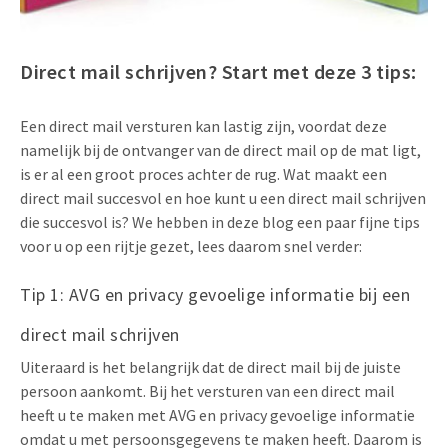
Uitnodigingen
Pop-up Kaarten
Media Marketing
Over Ons
Direct mail schrijven? Start met deze 3 tips:
Product Introductie
Geluidskaarten
Automotive Marketing
Vacatures
App-lancering
Lenticular Cards
Een direct mail versturen kan lastig zijn, voordat deze
Non-profit Marketing
Contactgegevens
namelijk bij de ontvanger van de direct mail op de mat ligt,
Kalender maken
Twin Sliders
Marketing in de Zorg
is er al een groot proces achter de rug. Wat maakt een
Duurzaamheid
direct mail succesvol en hoe kunt u een direct mail schrijven
Klantenbinding
Tabkaarten
Duurzame Marketing
die succesvol is? We hebben in deze blog een paar fijne tips
Brochure downloaden
voor u op een rijtje gezet, lees daarom snel verder:
Budget kaarten
Marketing voor Scholen
Tip 1: AVG en privacy gevoelige informatie bij een
Andere opvallende mailings
Horeca Marketing
direct mail schrijven
Alle producten
Food Marketing
Uiteraard is het belangrijk dat de direct mail bij de juiste
persoon aankomt. Bij het versturen van een direct mail
heeft u te maken met AVG en privacy gevoelige informatie
omdat u met persoonsgegevens te maken heeft. Daarom is