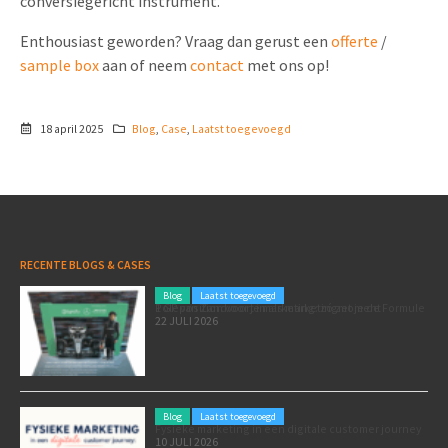
conversiegericht instrument.
Enthousiast geworden? Vraag dan gerust een
offerte
/
sample box
aan of neem
contact
met ons op!
18 april 2025
Blog
,
Case
,
Laatst toegevoegd
RECENTE BLOGS & CASES
Blog
Laatst toegevoegd
Poleposition voor je marketing: zó zet je de Formule 1 GP van Zandvoort in als marketingmoment
22 JULI 2026
Blog
Laatst toegevoegd
Fysieke marketing in een digitale customer journey
10 JULI 2026