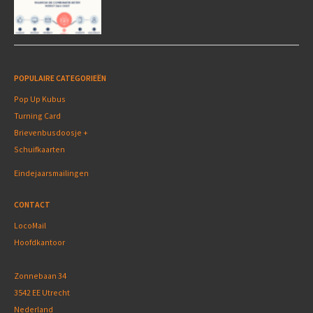
POPULAIRE CATEGORIEËN
Pop Up Kubus
Turning Card
Brievenbusdoosje +
Schuifkaarten
Eindejaarsmailingen
CONTACT
LocoMail
Hoofdkantoor
Zonnebaan 34
3542 EE Utrecht
Nederland