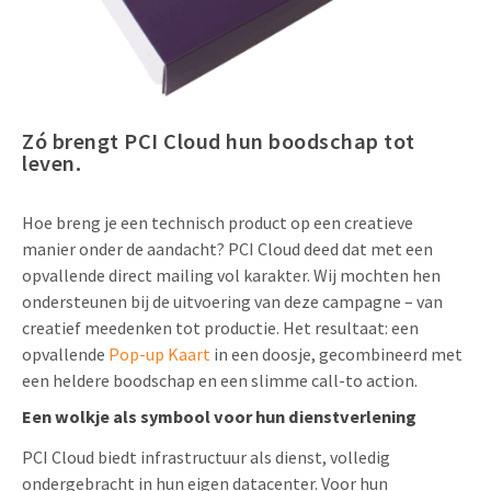
Uitnodigingen
Pop-up Kaarten
Media Marketing
Over Ons
Product Introductie
Geluidskaarten
Automotive Marketing
Vacatures
App-lancering
Zó brengt PCI Cloud hun boodschap tot
Lenticular Cards
Non-profit Marketing
Contactgegevens
leven.
Kalender maken
Twin Sliders
Marketing in de Zorg
Duurzaamheid
Klantenbinding
Hoe breng je een technisch product op een creatieve
Tabkaarten
Duurzame Marketing
manier onder de aandacht? PCI Cloud deed dat met een
Brochure downloaden
opvallende direct mailing vol karakter. Wij mochten hen
Budget kaarten
Marketing voor Scholen
ondersteunen bij de uitvoering van deze campagne – van
Andere opvallende mailings
creatief meedenken tot productie. Het resultaat: een
Horeca Marketing
opvallende
Pop-up Kaart
in een doosje, gecombineerd met
Alle producten
Food Marketing
een heldere boodschap en een slimme call-to action.
Een wolkje als symbool voor hun dienstverlening
PCI Cloud biedt infrastructuur als dienst, volledig
ondergebracht in hun eigen datacenter. Voor hun