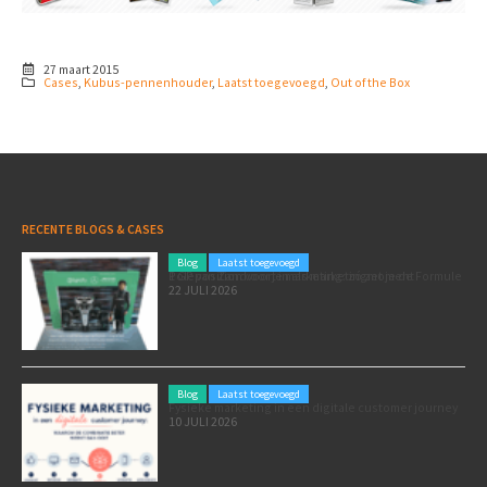
27 maart 2015
Cases
,
Kubus-pennenhouder
,
Laatst toegevoegd
,
Out of the Box
RECENTE BLOGS & CASES
Blog
Laatst toegevoegd
Poleposition voor je marketing: zó zet je de Formule 1 GP van Zandvoort in als marketingmoment
22 JULI 2026
Blog
Laatst toegevoegd
Fysieke marketing in een digitale customer journey
10 JULI 2026