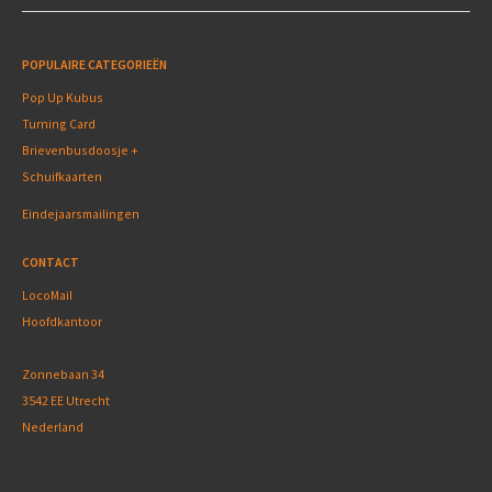
POPULAIRE CATEGORIEËN
Pop Up Kubus
Turning Card
Brievenbusdoosje +
Schuifkaarten
Eindejaarsmailingen
CONTACT
LocoMail
Hoofdkantoor
Zonnebaan 34
3542 EE Utrecht
Nederland