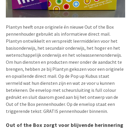
Uitnodigingen
Pop-up Kaarten
Media Marketing
Over Ons
Product Introductie
Geluidskaarten
Automotive Marketing
Plantyn heeft onze originele én nieuwe Out of the Box
Vacatures
App-lancering
pennenhouder gebruikt als informatieve direct mail.
Lenticular Cards
Non-profit Marketing
Plantyn ontwikkelt en verspreidt leermiddelen voor het
Contactgegevens
Kalender maken
basisonderwijs, het secundair onderwijs, het hoger en het
Twin Sliders
Marketing in de Zorg
Duurzaamheid
wetenschappelijk onderwijs en het volwassenenonderwijs.
Klantenbinding
Om hun diensten en producten meer onder de aandacht te
Tabkaarten
Duurzame Marketing
Brochure downloaden
brengen, hebben ze bij Plantyn gekozen voor een originele
Budget kaarten
Marketing voor Scholen
en opvallende direct mail. Op de Pop up Kubus staat
vermeld wat hun diensten zijn en wat ze voor u kunnen
Andere opvallende mailings
Horeca Marketing
betekenen. De envelop met scheursluiting is full colour
gedrukt en sluit daarom goed aan bij het ontwerp van de
Alle producten
Food Marketing
Out of the Box pennenhouder. Op de envelop staat een
triggerende tekst: GRATIS pennenhouder binnenin.
Out of the Box zorgt voor blijvende herinnering