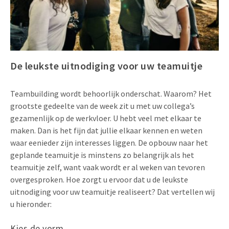
Uitnodigingen
Pop-up Kaarten
Media Marketing
Over Ons
Product Introductie
Geluidskaarten
Automotive Marketing
Vacatures
App-lancering
De leukste uitnodiging voor uw teamuitje
Lenticular Cards
Non-profit Marketing
Contactgegevens
Kalender maken
Twin Sliders
Marketing in de Zorg
Teambuilding wordt behoorlijk onderschat. Waarom? Het
Duurzaamheid
Klantenbinding
grootste gedeelte van de week zit u met uw collega’s
Tabkaarten
Duurzame Marketing
Brochure downloaden
gezamenlijk op de werkvloer. U hebt veel met elkaar te
maken. Dan is het fijn dat jullie elkaar kennen en weten
Budget kaarten
Marketing voor Scholen
waar eenieder zijn interesses liggen. De opbouw naar het
Andere opvallende mailings
Horeca Marketing
geplande teamuitje is minstens zo belangrijk als het
teamuitje zelf, want vaak wordt er al weken van tevoren
Alle producten
Food Marketing
overgesproken. Hoe zorgt u ervoor dat u de leukste
uitnodiging voor uw teamuitje realiseert? Dat vertellen wij
u hieronder:
Kies de vorm