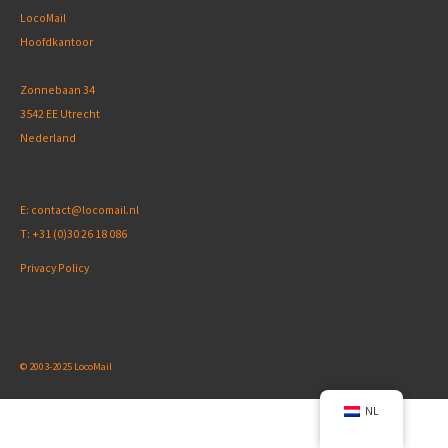
LocoMail
Hoofdkantoor
Zonnebaan 34
3542 EE Utrecht
Nederland
E:
contact@locomail.nl
T:
+31 (0)30 26 18 086
Privacy Policy
© 2003-2025 LocoMail
NL