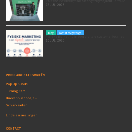
Poleposition voor je marketing: zó zet je de Formule 1 GP van Zandvoort in als marketingmoment
22 JULI 2026
Blog
Laatst toegevoegd
Fysieke marketing in een digitale customer journey
10 JULI 2026
POPULAIRE CATEGORIEËN
Pop Up Kubus
Turning Card
Brievenbusdoosje +
Schuifkaarten
Eindejaarsmailingen
CONTACT