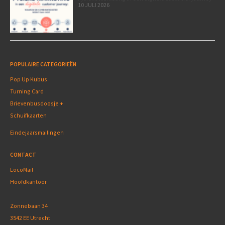
10 JULI 2026
POPULAIRE CATEGORIEËN
Pop Up Kubus
Turning Card
Brievenbusdoosje +
Schuifkaarten
Eindejaarsmailingen
CONTACT
LocoMail
Hoofdkantoor
Zonnebaan 34
3542 EE Utrecht