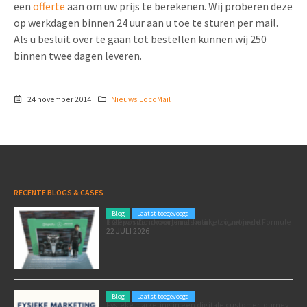
een
offerte
aan om uw prijs te berekenen. Wij proberen deze
op werkdagen binnen 24 uur aan u toe te sturen per mail.
Als u besluit over te gaan tot bestellen kunnen wij 250
binnen twee dagen leveren.
24 november 2014
Nieuws LocoMail
RECENTE BLOGS & CASES
Blog
Laatst toegevoegd
Poleposition voor je marketing: zó zet je de Formule 1 GP van Zandvoort in als marketingmoment
22 JULI 2026
Blog
Laatst toegevoegd
Fysieke marketing in een digitale customer journey