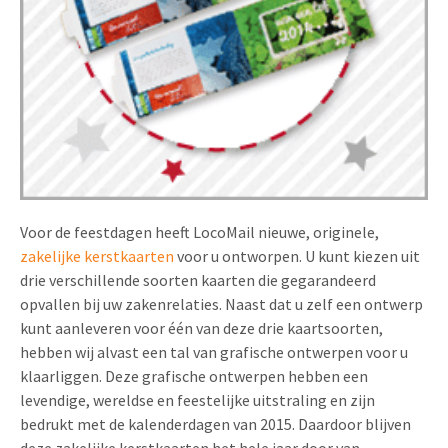
Uitnodigingen
Pop-up Kaarten
Media Marketing
Over Ons
Product Introductie
Geluidskaarten
Automotive Marketing
Vacatures
App-lancering
Lenticular Cards
Non-profit Marketing
Contactgegevens
Kalender maken
Twin Sliders
Marketing in de Zorg
Duurzaamheid
Klantenbinding
Tabkaarten
Duurzame Marketing
Brochure downloaden
Voor de feestdagen heeft LocoMail nieuwe, originele,
Budget kaarten
Marketing voor Scholen
zakelijke kerstkaarten
voor u ontworpen. U kunt kiezen uit
drie verschillende soorten kaarten die gegarandeerd
Andere opvallende mailings
Horeca Marketing
opvallen bij uw zakenrelaties. Naast dat u zelf een ontwerp
kunt aanleveren voor één van deze drie kaartsoorten,
Alle producten
Food Marketing
hebben wij alvast een tal van grafische ontwerpen voor u
klaarliggen. Deze grafische ontwerpen hebben een
levendige, wereldse en feestelijke uitstraling en zijn
bedrukt met de kalenderdagen van 2015. Daardoor blijven