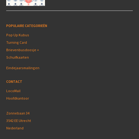
POPULAIRE CATEGORIEËN
Pop Up Kubus
Turning Card
Brievenbusdoosje +
Schuifkaarten
Eindejaarsmailingen
CONTACT
LocoMail
Hoofdkantoor
Zonnebaan 34
3542 EE Utrecht
Nederland