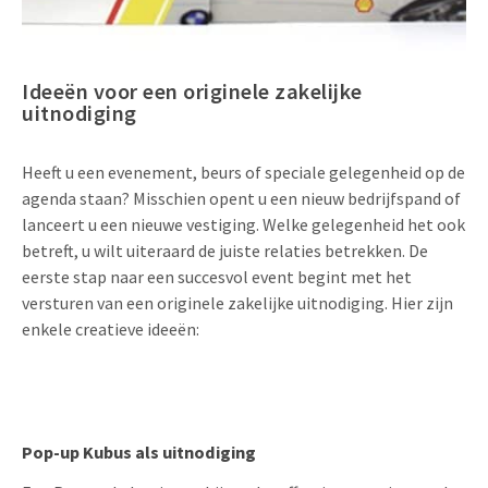
Uitnodigingen
Pop-up Kaarten
Media Marketing
Over Ons
Product Introductie
Ideeën voor een originele zakelijke
Geluidskaarten
Automotive Marketing
Vacatures
uitnodiging
App-lancering
Lenticular Cards
Non-profit Marketing
Contactgegevens
Kalender maken
Heeft u een evenement, beurs of speciale gelegenheid op de
Twin Sliders
Marketing in de Zorg
agenda staan? Misschien opent u een nieuw bedrijfspand of
Duurzaamheid
Klantenbinding
lanceert u een nieuwe vestiging. Welke gelegenheid het ook
Tabkaarten
Duurzame Marketing
Brochure downloaden
betreft, u wilt uiteraard de juiste relaties betrekken. De
eerste stap naar een succesvol event begint met het
Budget kaarten
Marketing voor Scholen
versturen van een originele zakelijke uitnodiging. Hier zijn
Andere opvallende mailings
Horeca Marketing
enkele creatieve ideeën:
Alle producten
Food Marketing
Pop-up Kubus als uitnodiging