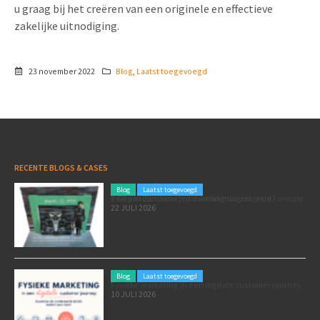
u graag bij het creëren van een originele en effectieve
zakelijke uitnodiging.
23 november 2022
Blog
,
Laatst toegevoegd
RECENTE BLOGS & CASES
Blog
Laatst toegevoegd
Poleposition voor je marketing: zó zet je de Formule 1 GP van Zandvoort in als marketingmoment
22 JULI 2026
Blog
Laatst toegevoegd
Fysieke marketing in een digitale customer journey
10 JULI 2026