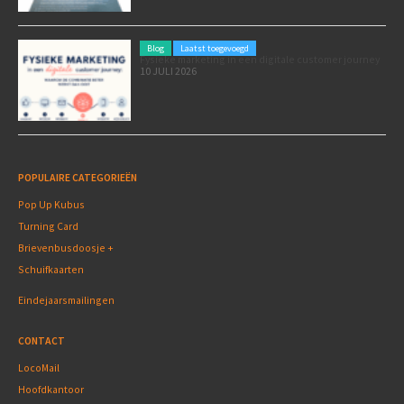
Blog
Laatst toegevoegd
Fysieke marketing in een digitale customer journey
10 JULI 2026
POPULAIRE CATEGORIEËN
Pop Up Kubus
Turning Card
Brievenbusdoosje +
Schuifkaarten
Eindejaarsmailingen
CONTACT
LocoMail
Hoofdkantoor