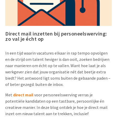
Uitnodigingen
Pop-up Kaarten
Media Marketing
Over Ons
Product Introductie
Geluidskaarten
Automotive Marketing
Vacatures
App-lancering
Direct mail inzetten bij personeelswerving:
Lenticular Cards
Non-profit Marketing
Contactgegevens
zo val je écht op
Kalender maken
Twin Sliders
Marketing in de Zorg
Duurzaamheid
Klantenbinding
In een tijd waarin vacatures elkaar in rap tempo opvolgen
Tabkaarten
Duurzame Marketing
en de strijd om talent heviger is dan ooit, zoeken bedrijven
Brochure downloaden
naar manieren om écht op te vallen. Want hoe laat je als
Budget kaarten
Marketing voor Scholen
werkgever zien dat jouw organisatie nét dat beetje extra
Andere opvallende mailings
biedt? Het antwoord ligt soms buiten de gebaande paden –
Horeca Marketing
of beter gezegd: buiten de inbox.
Alle producten
Food Marketing
Met
direct mail
voor personeelswerving verras je
potentiële kandidaten op een tastbare, persoonlijke én
creatieve manier. In deze blog ontdek je hoe je direct mail
inzet om nieuw talent aan te trekken, inclusief