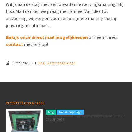
Wil je aan de slag met een opvallende wervingsmailing? Bij
LocoMail denken we graag met je mee. Van idee tot
uitvoering: wij zorgen voor een originele mailing die bij
jouw organisatie past.
Bekijk onze direct mail mogelijkheden
of neem direct
contact
met ons op!
30 mei 2025
Blog
,
Laatst toegevoegd
RECENTE BLOGS & CASES
Blog
Laatst toegevoegd
Poleposition voor je marketing: zó zet je de Formule 1 GP van Zandvoort in als marketingmoment
22 JULI 2026