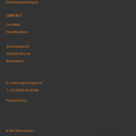
Eindejaarsmailingen
CONTACT
LocoMail
Hoofdkantoor
Zonnebaan 34
3542 EE Utrecht
Nederland
E:
contact@locomail.nl
T:
+31 (0)30 26 18 086
Privacy Policy
© 2003-2025 LocoMail