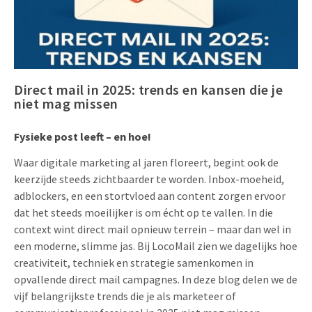
Uitnodigingen
Pop-up Kaarten
Media Marketing
Over Ons
Product Introductie
Geluidskaarten
Automotive Marketing
Vacatures
App-lancering
Direct mail in 2025: trends en kansen die je
Lenticular Cards
Non-profit Marketing
Contactgegevens
niet mag missen
Kalender maken
Twin Sliders
Marketing in de Zorg
Duurzaamheid
Fysieke post leeft – en hoe!
Klantenbinding
Tabkaarten
Duurzame Marketing
Brochure downloaden
Waar digitale marketing al jaren floreert, begint ook de
Budget kaarten
Marketing voor Scholen
keerzijde steeds zichtbaarder te worden. Inbox-moeheid,
adblockers, en een stortvloed aan content zorgen ervoor
Andere opvallende mailings
Horeca Marketing
dat het steeds moeilijker is om écht op te vallen. In die
context wint direct mail opnieuw terrein – maar dan wel in
Alle producten
Food Marketing
een moderne, slimme jas. Bij LocoMail zien we dagelijks hoe
creativiteit, techniek en strategie samenkomen in
opvallende direct mail campagnes. In deze blog delen we de
vijf belangrijkste trends die je als marketeer of