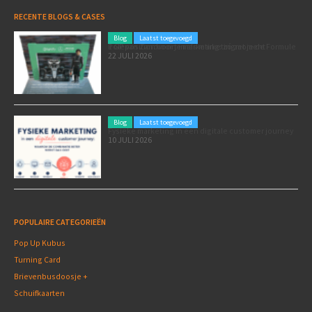
RECENTE BLOGS & CASES
Blog
Laatst toegevoegd
Poleposition voor je marketing: zó zet je de Formule 1 GP van Zandvoort in als marketingmoment
22 JULI 2026
Blog
Laatst toegevoegd
Fysieke marketing in een digitale customer journey
10 JULI 2026
POPULAIRE CATEGORIEËN
Pop Up Kubus
Turning Card
Brievenbusdoosje +
Schuifkaarten