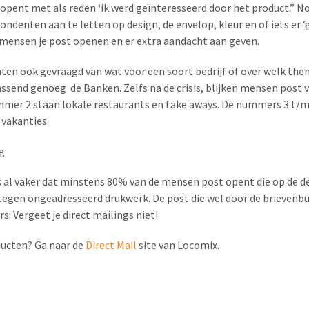
 opent met als reden ‘ik werd geïnteresseerd door het product.” 
ondenten aan te letten op design, de envelop, kleur en of iets er ‘g
t mensen je post openen en er extra aandacht aan geven.
en ook gevraagd van wat voor een soort bedrijf of over welk thema
send genoeg de Banken. Zelfs na de crisis, blijken mensen post 
mer 2 staan lokale restaurants en take aways. De nummers 3 t/
 vakanties.
g
 al vaker dat minstens 80% van de mensen post opent die op de d
egen ongeadresseerd drukwerk. De post die wel door de brievenb
: Vergeet je direct mailings niet!
ducten? Ga naar de
Direct Mail
site van Locomix.