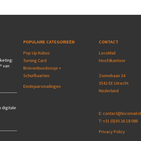
POPULAIRE CATEGORIEËN
CONTACT
Pop Up Kubus
LocoMail
keting:
Turning Card
Hoofdkantoor
P van
Brievenbusdoosje +
Schuifkaarten
Zonnebaan 34
3542 EE Utrecht
Eindejaarsmailingen
Nederland
 digitale
E:
contact@locomail.n
T:
+31 (0)30 26 18 086
Privacy Policy