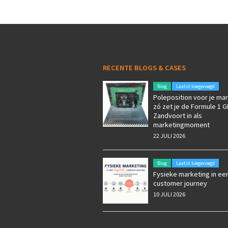
RECENTE BLOGS & CASES
Blog
Laatst toegevoegd
Poleposition voor je mar
zó zet je de Formule 1 G
Zandvoort in als
marketingmoment
22 JULI 2026
Blog
Laatst toegevoegd
Fysieke marketing in een
customer journey
10 JULI 2026