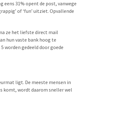
Nog eens 31% opent de post, vanwege
rappig’ of ‘fun’ uitziet. Opvallende
 ze het liefste direct mail
van hun vaste bank hoog te
m 5 worden gedeeld door goede
eurmat ligt. De meeste mensen in
us komt, wordt daarom sneller wel