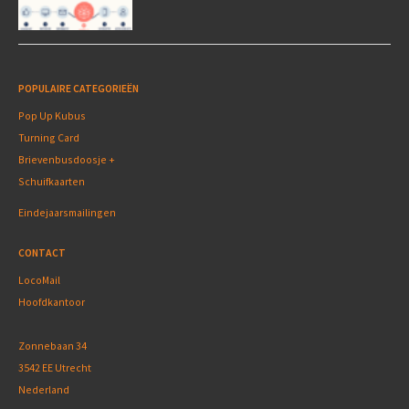
POPULAIRE CATEGORIEËN
Pop Up Kubus
Turning Card
Brievenbusdoosje +
Schuifkaarten
Eindejaarsmailingen
CONTACT
LocoMail
Hoofdkantoor
Zonnebaan 34
3542 EE Utrecht
Nederland