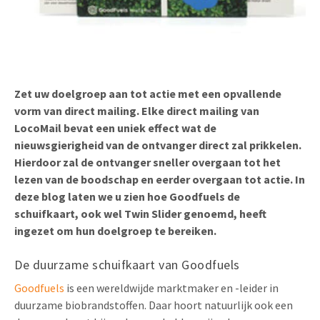
Uitnodigingen
Pop-up Kaarten
Media Marketing
Over Ons
Product Introductie
Geluidskaarten
Automotive Marketing
Vacatures
App-lancering
Lenticular Cards
Non-profit Marketing
Zet uw doelgroep aan tot actie met een opvallende
Contactgegevens
vorm van direct mailing. Elke direct mailing van
Kalender maken
Twin Sliders
Marketing in de Zorg
LocoMail bevat een uniek effect wat de
Duurzaamheid
Klantenbinding
nieuwsgierigheid van de ontvanger direct zal prikkelen.
Tabkaarten
Duurzame Marketing
Hierdoor zal de ontvanger sneller overgaan tot het
Brochure downloaden
lezen van de boodschap en eerder overgaan tot actie. In
Budget kaarten
Marketing voor Scholen
deze blog laten we u zien hoe Goodfuels de
Andere opvallende mailings
schuifkaart, ook wel Twin Slider genoemd, heeft
Horeca Marketing
ingezet om hun doelgroep te bereiken.
Alle producten
Food Marketing
De duurzame schuifkaart van Goodfuels
Goodfuels
is een wereldwijde marktmaker en -leider in
duurzame biobrandstoffen. Daar hoort natuurlijk ook een