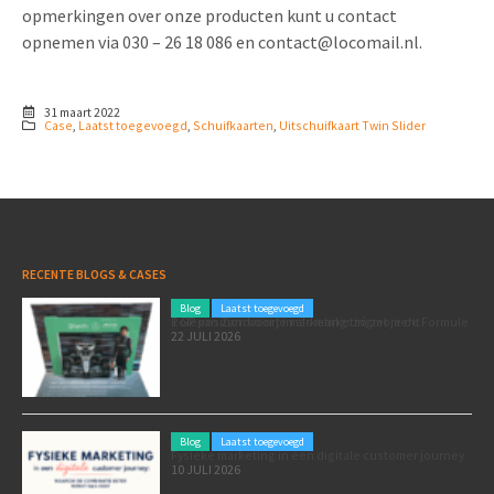
opmerkingen over onze producten kunt u contact
opnemen via 030 – 26 18 086 en
contact@locomail.nl
.
31 maart 2022
Case
,
Laatst toegevoegd
,
Schuifkaarten
,
Uitschuifkaart Twin Slider
RECENTE BLOGS & CASES
Blog
Laatst toegevoegd
Poleposition voor je marketing: zó zet je de Formule 1 GP van Zandvoort in als marketingmoment
22 JULI 2026
Blog
Laatst toegevoegd
Fysieke marketing in een digitale customer journey
10 JULI 2026