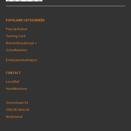
POPULAIRE CATEGORIEËN
Pop Up Kubus
Turning Card
Brievenbusdoosje +
Schuifkaarten
Eindejaarsmailingen
CONTACT
LocoMail
Hoofdkantoor
Zonnebaan 34
3542 EE Utrecht
Nederland