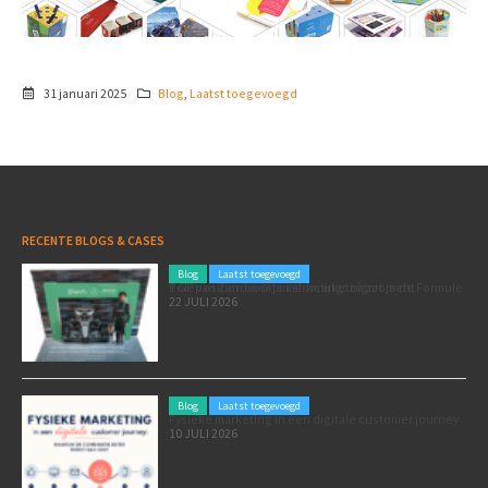
31 januari 2025
Blog
,
Laatst toegevoegd
RECENTE BLOGS & CASES
Blog
Laatst toegevoegd
Poleposition voor je marketing: zó zet je de Formule 1 GP van Zandvoort in als marketingmoment
22 JULI 2026
Blog
Laatst toegevoegd
Fysieke marketing in een digitale customer journey
10 JULI 2026