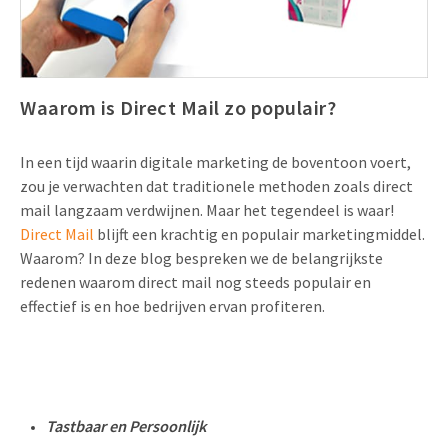
Uitnodigingen
Pop-up Kaarten
Media Marketing
Over Ons
Product Introductie
Geluidskaarten
Automotive Marketing
Vacatures
Waarom is Direct Mail zo populair?
App-lancering
Lenticular Cards
Non-profit Marketing
Contactgegevens
Kalender maken
In een tijd waarin digitale marketing de boventoon voert,
Twin Sliders
Marketing in de Zorg
zou je verwachten dat traditionele methoden zoals direct
Duurzaamheid
Klantenbinding
mail langzaam verdwijnen. Maar het tegendeel is waar!
Tabkaarten
Duurzame Marketing
Brochure downloaden
Direct Mail
blijft een krachtig en populair marketingmiddel.
Budget kaarten
Marketing voor Scholen
Waarom? In deze blog bespreken we de belangrijkste
redenen waarom direct mail nog steeds populair en
Andere opvallende mailings
Horeca Marketing
effectief is en hoe bedrijven ervan profiteren.
Alle producten
Food Marketing
Tastbaar en Persoonlijk