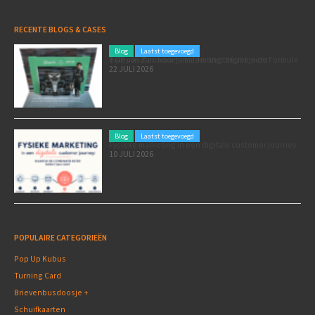
RECENTE BLOGS & CASES
Blog
Laatst toegevoegd
Poleposition voor je marketing: zó zet je de Formule 1 GP van Zandvoort in als marketingmoment
22 JULI 2026
Blog
Laatst toegevoegd
Fysieke marketing in een digitale customer journey
10 JULI 2026
POPULAIRE CATEGORIEËN
Pop Up Kubus
Turning Card
Brievenbusdoosje +
Schuifkaarten