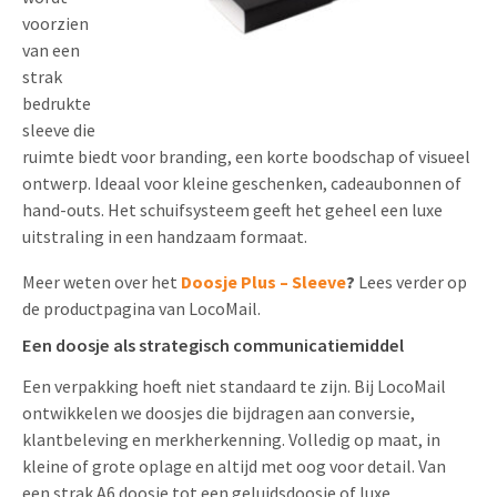
voorzien
van een
strak
bedrukte
sleeve die
ruimte biedt voor branding, een korte boodschap of visueel
ontwerp. Ideaal voor kleine geschenken, cadeaubonnen of
hand-outs. Het schuifsysteem geeft het geheel een luxe
uitstraling in een handzaam formaat.
Meer weten over het
Doosje Plus – Sleeve
?
Lees verder op
de productpagina van LocoMail.
Een doosje als strategisch communicatiemiddel
Een verpakking hoeft niet standaard te zijn. Bij LocoMail
ontwikkelen we doosjes die bijdragen aan conversie,
klantbeleving en merkherkenning. Volledig op maat, in
kleine of grote oplage en altijd met oog voor detail. Van
een strak A6 doosje tot een geluidsdoosje of luxe