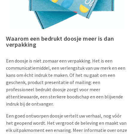
Uitnodigingen
Pop-up Kaarten
Media Marketing
Over Ons
Product Introductie
Geluidskaarten
Automotive Marketing
Vacatures
App-lancering
Waarom een bedrukt doosje meer is dan
Lenticular Cards
Non-profit Marketing
Contactgegevens
verpakking
Kalender maken
Twin Sliders
Marketing in de Zorg
Duurzaamheid
Klantenbinding
Een doosje is niet zomaar een verpakking. Het is een
Tabkaarten
Duurzame Marketing
communicatiemiddel, een verlengstuk van uw merk en een
Brochure downloaden
kans om écht indruk te maken. Of het nu gaat om een
Budget kaarten
Marketing voor Scholen
geschenk, product presentatie of mailing: een
Andere opvallende mailings
professioneel bedrukt doosje zorgt voor meer
Horeca Marketing
attentiewaarde, een sterkere boodschap en een blijvende
Alle producten
Food Marketing
indruk bij de ontvanger.
Een goed ontworpen doosje vertelt uw verhaal, nog vóór
het geopend wordt. Het vergroot de beleving en maakt van
elk uitpakmoment een ervaring. Meer informatie over onze