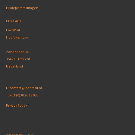
Eindejaarsmailingen
CONTACT
LocoMail
Hoofdkantoor
Zonnebaan 34
3542 EE Utrecht
Nederland
E:
contact@locomail.nl
T:
+31 (0)30 26 18 086
Privacy Policy