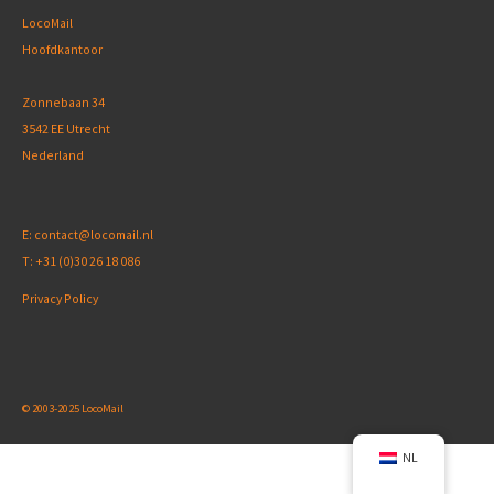
LocoMail
Hoofdkantoor
Zonnebaan 34
3542 EE Utrecht
Nederland
E:
contact@locomail.nl
T:
+31 (0)30 26 18 086
Privacy Policy
© 2003-2025 LocoMail
NL