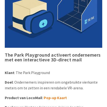
Uitnodigingen
Pop-up Kaarten
Media Marketing
Over Ons
Product Introductie
Geluidskaarten
Automotive Marketing
Vacatures
App-lancering
Lenticular Cards
Non-profit Marketing
Contactgegevens
Kalender maken
Twin Sliders
Marketing in de Zorg
Duurzaamheid
Klantenbinding
Tabkaarten
Duurzame Marketing
The Park Playground activeert ondernemers
Brochure downloaden
met een interactieve 3D-direct mail
Budget kaarten
Marketing voor Scholen
Andere opvallende mailings
Horeca Marketing
Klant
: The Park Playground
Alle producten
Food Marketing
Doel
: Ondernemers inspireren om ongebruikte vierkante
meters om te zetten in een rendabele VR-arena.
Product
van
LocoMail
:
Pop-up Kaart