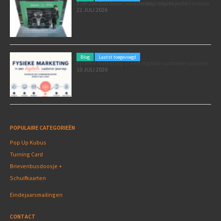
Poleposition voor je marketing: zó zet je de Formule 1 GP van Zandvoort in als marketingmoment
22 JULI 2026
Blog
Laatst toegevoegd
Fysieke marketing in een digitale customer journey
10 JULI 2026
POPULAIRE CATEGORIEËN
Pop Up Kubus
Turning Card
Brievenbusdoosje +
Schuifkaarten
Eindejaarsmailingen
CONTACT