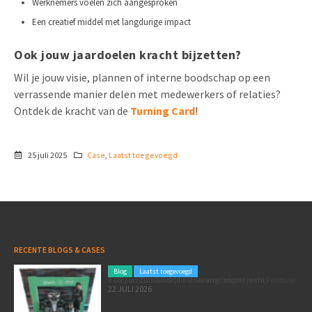
Werknemers voelen zich aangesproken
Een creatief middel met langdurige impact
Ook jouw jaardoelen kracht bijzetten?
Wil je jouw visie, plannen of interne boodschap op een
verrassende manier delen met medewerkers of relaties?
Ontdek de kracht van de
Turning Card
!
25 juli 2025
Case
,
Laatst toegevoegd
RECENTE BLOGS & CASES
Blog
Laatst toegevoegd
Poleposition voor je marketing: zó zet je de Formule 1 GP van Zandvoort in als marketingmoment
22 JULI 2026