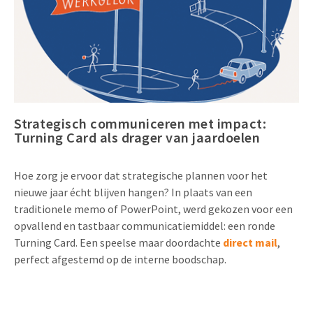
Uitnodigingen
Pop-up Kaarten
Media Marketing
Over Ons
Product Introductie
Geluidskaarten
Automotive Marketing
Vacatures
App-lancering
Lenticular Cards
Non-profit Marketing
Contactgegevens
Kalender maken
Twin Sliders
Marketing in de Zorg
Strategisch communiceren met impact:
Duurzaamheid
Turning Card als drager van jaardoelen
Klantenbinding
Tabkaarten
Duurzame Marketing
Brochure downloaden
Hoe zorg je ervoor dat strategische plannen voor het
Budget kaarten
Marketing voor Scholen
nieuwe jaar écht blijven hangen? In plaats van een
Andere opvallende mailings
traditionele memo of PowerPoint, werd gekozen voor een
Horeca Marketing
opvallend en tastbaar communicatiemiddel: een ronde
Alle producten
Food Marketing
Turning Card. Een speelse maar doordachte
direct mail
,
perfect afgestemd op de interne boodschap.