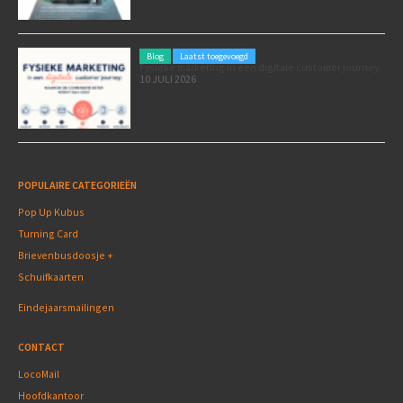
Blog
Laatst toegevoegd
Fysieke marketing in een digitale customer journey
10 JULI 2026
POPULAIRE CATEGORIEËN
Pop Up Kubus
Turning Card
Brievenbusdoosje +
Schuifkaarten
Eindejaarsmailingen
CONTACT
LocoMail
Hoofdkantoor