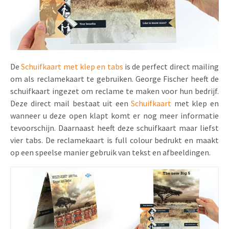
Uitnodigingen
Pop-up Kaarten
Media Marketing
Over Ons
Product Introductie
Geluidskaarten
Automotive Marketing
Vacatures
App-lancering
Lenticular Cards
Non-profit Marketing
De
Schuifkaart met klep en tabs
is de perfect direct mailing
Contactgegevens
om als reclamekaart te gebruiken. George Fischer heeft de
Kalender maken
Twin Sliders
Marketing in de Zorg
schuifkaart ingezet om reclame te maken voor hun bedrijf.
Duurzaamheid
Klantenbinding
Deze direct mail bestaat uit een
Schuifkaart
met klep en
Tabkaarten
Duurzame Marketing
wanneer u deze open klapt komt er nog meer informatie
Brochure downloaden
tevoorschijn. Daarnaast heeft deze schuifkaart maar liefst
Budget kaarten
Marketing voor Scholen
vier tabs. De reclamekaart is full colour bedrukt en maakt
Andere opvallende mailings
op een speelse manier gebruik van tekst en afbeeldingen.
Horeca Marketing
Alle producten
Food Marketing