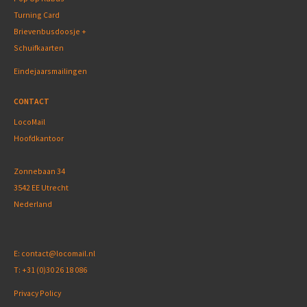
Turning Card
Brievenbusdoosje +
Schuifkaarten
Eindejaarsmailingen
CONTACT
LocoMail
Hoofdkantoor
Zonnebaan 34
3542 EE Utrecht
Nederland
E:
contact@locomail.nl
T:
+31 (0)30 26 18 086
Privacy Policy