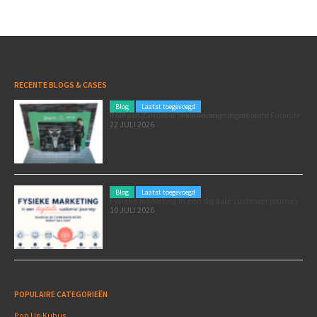
RECENTE BLOGS & CASES
Blog
Laatst toegevoegd
Poleposition voor je marketing: zó zet je de Formule 1 GP van Zandvoort in als marketingmoment
22 JULI 2026
Blog
Laatst toegevoegd
Fysieke marketing in een digitale customer journey
10 JULI 2026
POPULAIRE CATEGORIEËN
Pop Up Kubus