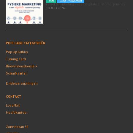
Blog
Laatst toegevoegd
Fysieke marketing in een digitale customer journey
10 JULI 2026
POPULAIRE CATEGORIEËN
Pop Up Kubus
Turning Card
Brievenbusdoosje +
Schuifkaarten
Eindejaarsmailingen
CONTACT
LocoMail
Hoofdkantoor
Zonnebaan 34