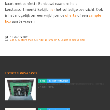
kaart met confetti. Benieuwd naar ons hele
kerstassortiment? Bekijk
hier
het volledige overzicht. Ook
is het mogelijk om een vrijblijvende
offerte
of een
sample
box
aan te vragen.
5 oktober 2021
Case
,
custom-made
,
Eindejaarsmailing
,
Laatst toegevoegd
RECENTE BLOGS & CASES
Blog
Laatst toegevoegd
Poleposition voor je marketing: zó zet je de Formule 1 GP van Zandvoort in als marketingmoment
22 JULI 2026