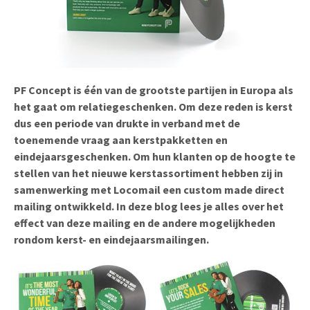
Uitnodigingen
Pop-up Kaarten
Media Marketing
Over Ons
Product Introductie
Geluidskaarten
Automotive Marketing
Vacatures
App-lancering
Lenticular Cards
Non-profit Marketing
PF Concept is één van de grootste partijen in Europa als
Contactgegevens
het gaat om relatiegeschenken. Om deze reden is kerst
Kalender maken
Twin Sliders
Marketing in de Zorg
dus een periode van drukte in verband met de
Duurzaamheid
Klantenbinding
toenemende vraag aan kerstpakketten en
Tabkaarten
Duurzame Marketing
eindejaarsgeschenken. Om hun klanten op de hoogte te
Brochure downloaden
stellen van het nieuwe kerstassortiment hebben zij in
Budget kaarten
Marketing voor Scholen
samenwerking met Locomail een custom made direct
Andere opvallende mailings
mailing ontwikkeld. In deze blog lees je alles over het
Horeca Marketing
effect van deze mailing en de andere mogelijkheden
Alle producten
Food Marketing
rondom kerst- en eindejaarsmailingen.