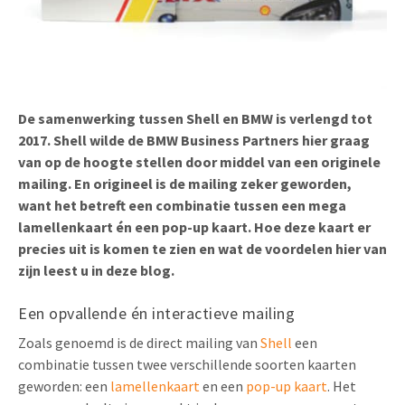
Uitnodigingen
Pop-up Kaarten
Media Marketing
Over Ons
Product Introductie
Geluidskaarten
Automotive Marketing
Vacatures
App-lancering
Lenticular Cards
Non-profit Marketing
De samenwerking tussen Shell en BMW is verlengd tot
Contactgegevens
2017. Shell wilde de BMW Business Partners hier graag
Kalender maken
Twin Sliders
Marketing in de Zorg
van op de hoogte stellen door middel van een originele
Duurzaamheid
Klantenbinding
mailing. En origineel is de mailing zeker geworden,
Tabkaarten
Duurzame Marketing
want het betreft een combinatie tussen een mega
Brochure downloaden
lamellenkaart én een pop-up kaart. Hoe deze kaart er
Budget kaarten
Marketing voor Scholen
precies uit is komen te zien en wat de voordelen hier van
Andere opvallende mailings
zijn leest u in deze blog.
Horeca Marketing
Alle producten
Food Marketing
Een opvallende én interactieve mailing
Zoals genoemd is de direct mailing van
Shell
een
combinatie tussen twee verschillende soorten kaarten
geworden: een
lamellenkaart
en een
pop-up kaart
. Het