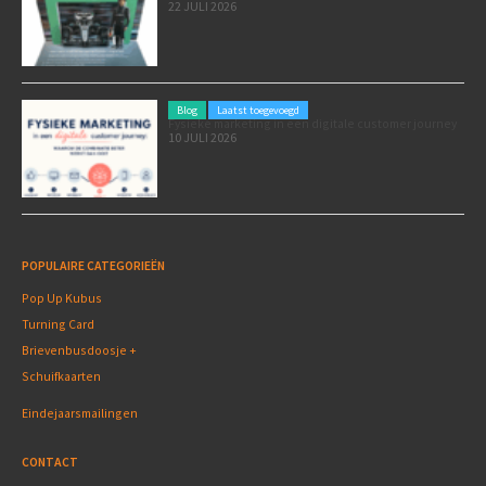
22 JULI 2026
Blog
Laatst toegevoegd
Fysieke marketing in een digitale customer journey
10 JULI 2026
POPULAIRE CATEGORIEËN
Pop Up Kubus
Turning Card
Brievenbusdoosje +
Schuifkaarten
Eindejaarsmailingen
CONTACT