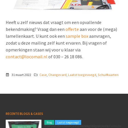
Heeft u zelf nieuws dat vraagt om een opvallende
bekendmaking? Vraag dan een
offerte
aan voor de (mega)
lamellenkaart. U kunt ook een
sample box
aanvragen,
zodat u deze mailing zelf kunt ervaren. Bij vragen of
opmerkingen staan wij voor u klaar via
contact@locomail.nl
of 030 – 26 18 086.
31 maart 2022
Case
,
Changecard
,
Laatst toegevoegd
,
Schuifkaarten
RECENTE BLOGS & CASES
Blog
Laatst toegevoegd
Poleposition voor je marketing: zó zet je de Formule 1 GP van Zandvoort in als marketingmoment