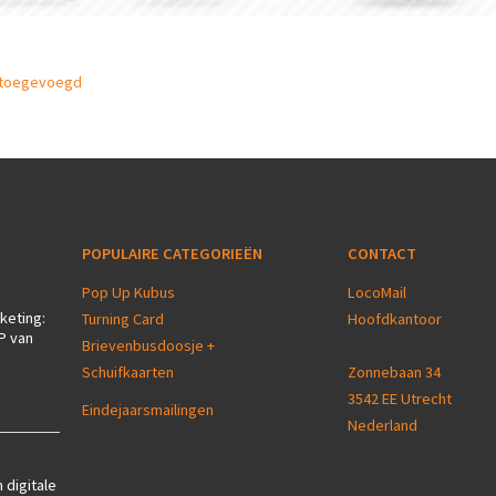
 toegevoegd
POPULAIRE CATEGORIEËN
CONTACT
Pop Up Kubus
LocoMail
keting:
Turning Card
Hoofdkantoor
P van
Brievenbusdoosje +
Schuifkaarten
Zonnebaan 34
3542 EE Utrecht
Eindejaarsmailingen
Nederland
 digitale