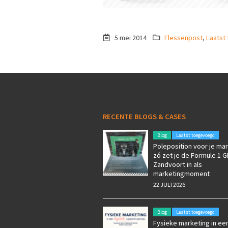
5 mei 2014
Flessenpost
,
Laatst
RECENTE BLOGS & CASES
Blog
Laatst toegevoegd
Poleposition voor je mar
zó zet je de Formule 1 G
Zandvoort in als
marketingmoment
22 JULI 2026
Blog
Laatst toegevoegd
Fysieke marketing in een