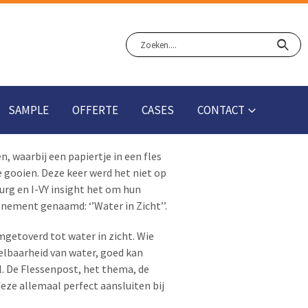
SAMPLE
OFFERTE
CASES
CONTACT
 waarbij een papiertje in een fles
 gooien. Deze keer werd het niet op
rg en I-VY insight het om hun
enement genaamd: ‘’Water in Zicht’’.
mgetoverd tot water in zicht. Wie
elbaarheid van water, goed kan
 De Flessenpost, het thema, de
deze allemaal perfect aansluiten bij