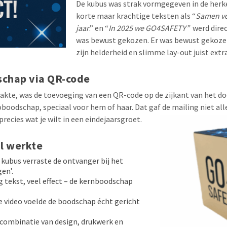
De kubus was strak vormgegeven in de herk
korte maar krachtige teksten als “
Samen vo
jaar
.” en “
In 2025 we GO4SAFETY”
werd direc
was bewust gekozen. Er was bewust gekoze
zijn helderheid en slimme lay-out juist ext
schap via QR-code
akte, was de toevoeging van een QR-code op de zijkant van het d
boodschap, speciaal voor hem of haar. Dat gaf de mailing niet all
recies wat je wilt in een eindejaarsgroet.
l werkte
kubus verraste de ontvanger bij het
en’.
g tekst, veel effect – de kernboodschap
e video voelde de boodschap écht gericht
combinatie van design, drukwerk en