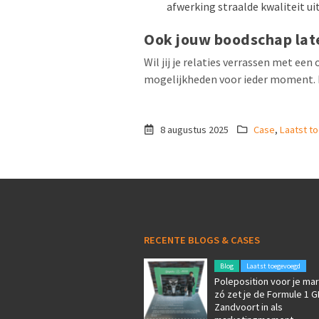
afwerking straalde kwaliteit uit
Ook jouw boodschap lat
Wil jij je relaties verrassen met ee
mogelijkheden voor ieder moment. 
8 augustus 2025
Case
,
Laatst t
RECENTE BLOGS & CASES
Blog
Laatst toegevoegd
Poleposition voor je mar
zó zet je de Formule 1 G
Zandvoort in als