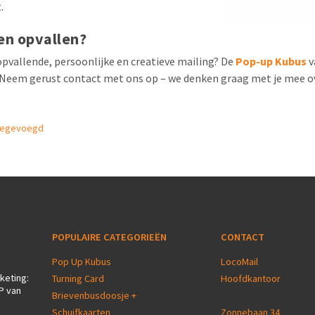
.
en opvallen?
n opvallende, persoonlijke en creatieve mailing? De
Pop-up Kubus
v
Neem gerust contact met ons op – we denken graag met je mee ov
oegevoegd
POPULAIRE CATEGORIEËN
CONTACT
Pop Up Kubus
LocoMail
keting:
Turning Card
Hoofdkantoor
P van
Brievenbusdoosje +
Schuifkaarten
Zonnebaan 34