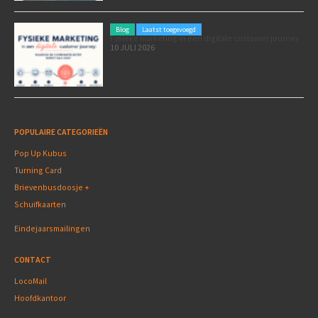
Blog
Laatst toegevoegd
Fysieke marketing in een digitale customer journey
10 JULI 2026
POPULAIRE CATEGORIEËN
Pop Up Kubus
Turning Card
Brievenbusdoosje +
Schuifkaarten
Eindejaarsmailingen
CONTACT
LocoMail
Hoofdkantoor