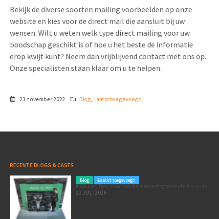
Bekijk de diverse soorten mailing voorbeelden op onze
website en kies voor de direct mail die aansluit bij uw
wensen. Wilt u weten welk type direct mailing voor uw
boodschap geschikt is of hoe u het beste de informatie
erop kwijt kunt? Neem dan vrijblijvend contact met ons op.
Onze specialisten staan klaar om u te helpen.
23 november 2022
Blog
,
Laatst toegevoegd
RECENTE BLOGS & CASES
Blog
Laatst toegevoegd
Poleposition voor je marketing: zó zet je de Formule 1 GP van Zandvoort in als marketingmoment
22 JULI 2026