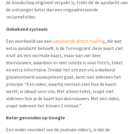
de boodschap origineel verpakt is, trekt dit de aandacht van
Uitnodigingen
de ontvanger beter dan een ongeadresseerde
Pop-up Kaarten
Media Marketing
reclamefolder.
Over Ons
Product Introductie
Geluidskaarten
Automotive Marketing
Onbekend systeem
Vacatures
App-lancering
Lenticular Cards
Non-profit Marketing
Een voorbeeld van een
opvallende direct mailing
, die wat
Contactgegevens
Kalender maken
extra aandacht behoeft, is de Turningcard. Deze kaart ziet
Twin Sliders
Marketing in de Zorg
eruit als een normale kaart, maar kan vier keer
Duurzaamheid
Klantenbinding
doorvouwen, waardoor er veel ruimte is voor foto’s, tekst
Tabkaarten
Duurzame Marketing
Brochure downloaden
en extra informatie. Omdat het om een vrij onbekend
Budget kaarten
Marketing voor Scholen
gepatenteerd vouwsysteem gaat, kent niet iedereen het
principe. “Een video, waarbij mensen zien hoe de kaart
Andere opvallende mailings
Horeca Marketing
werkt, is ideaal voor ons. Met alleen tekst, snapt niet
iedereen hoe je de kaart kan doorvouwen. Met een video,
Alle producten
Food Marketing
snapt iedereen het binnen 1 minuut.”
Beter gevonden op Google
Een ander voordeel van de youtube video’s, is dat de