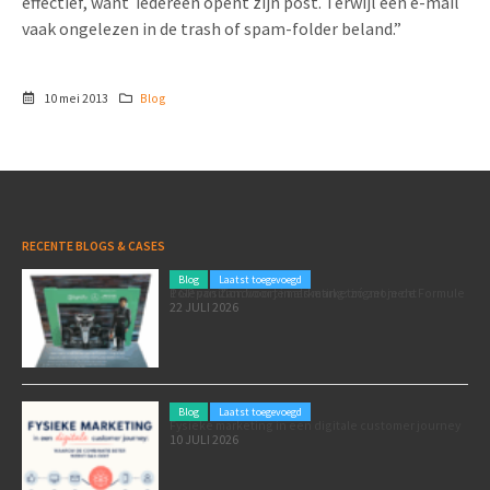
effectief, want iedereen opent zijn post. Terwijl een e-mail
vaak ongelezen in de trash of spam-folder beland.”
10 mei 2013
Blog
RECENTE BLOGS & CASES
Blog
Laatst toegevoegd
Poleposition voor je marketing: zó zet je de Formule 1 GP van Zandvoort in als marketingmoment
22 JULI 2026
Blog
Laatst toegevoegd
Fysieke marketing in een digitale customer journey
10 JULI 2026