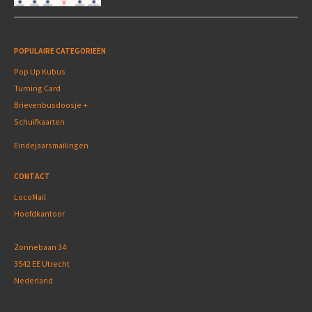
POPULAIRE CATEGORIEËN
Pop Up Kubus
Turning Card
Brievenbusdoosje +
Schuifkaarten
Eindejaarsmailingen
CONTACT
LocoMail
Hoofdkantoor
Zonnebaan 34
3542 EE Utrecht
Nederland