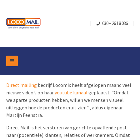
030 – 26 18 086
DM Marketing Tools
Verpakkingen
Direct mailing
bedrijf Locomix heeft afgelopen maand veel
Overzicht Categorieën
Branche
nieuwe video’s op haar
youtube kanaal
geplaatst. “Omdat
Pop-up Kubussen
Gelegenheden
we aparte producten hebben, willen we mensen visueel
Klepdoosjes
uitleggen hoe de producten eruit zien” , aldus eigenaar
Turning Card
Retail Marketing
Martijn Feenstra.
Schuifdoosjes
Kerst- en Eindejaar
Brievenbusdoosje +
Vastgoedmarketing
Direct Mail is het versturen van gerichte opvallende post
Verjaardag en Jubilea
naar (potentiële) klanten, relaties of werknemers. Omdat
Contact
Schuifkaarten
Sport Marketing