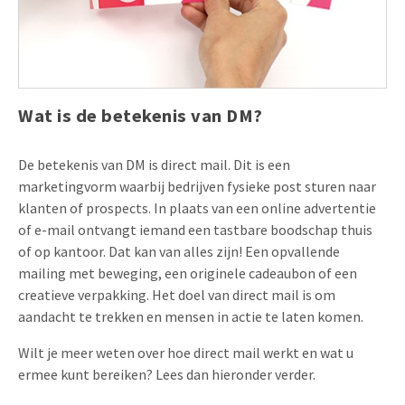
Uitnodigingen
Pop-up Kaarten
Media Marketing
Over Ons
Product Introductie
Geluidskaarten
Automotive Marketing
Vacatures
App-lancering
Wat is de betekenis van DM?
Lenticular Cards
Non-profit Marketing
Contactgegevens
Kalender maken
Twin Sliders
Marketing in de Zorg
De betekenis van DM is direct mail. Dit is een
Duurzaamheid
Klantenbinding
marketingvorm waarbij bedrijven fysieke post sturen naar
Tabkaarten
Duurzame Marketing
Brochure downloaden
klanten of prospects. In plaats van een online advertentie
of e-mail ontvangt iemand een tastbare boodschap thuis
Budget kaarten
Marketing voor Scholen
of op kantoor. Dat kan van alles zijn! Een opvallende
Andere opvallende mailings
Horeca Marketing
mailing met beweging, een originele cadeaubon of een
creatieve verpakking. Het doel van direct mail is om
Alle producten
Food Marketing
aandacht te trekken en mensen in actie te laten komen.
Wilt je meer weten over hoe direct mail werkt en wat u
ermee kunt bereiken? Lees dan hieronder verder.