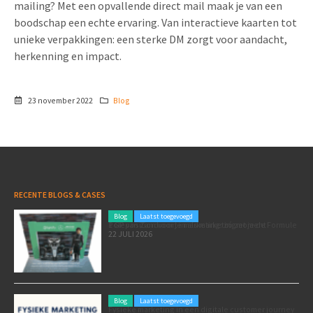
mailing? Met een opvallende direct mail maak je van een
boodschap een echte ervaring. Van interactieve kaarten tot
unieke verpakkingen: een sterke DM zorgt voor aandacht,
herkenning en impact.
23 november 2022
Blog
RECENTE BLOGS & CASES
Blog
Laatst toegevoegd
Poleposition voor je marketing: zó zet je de Formule 1 GP van Zandvoort in als marketingmoment
22 JULI 2026
Blog
Laatst toegevoegd
Fysieke marketing in een digitale customer journey