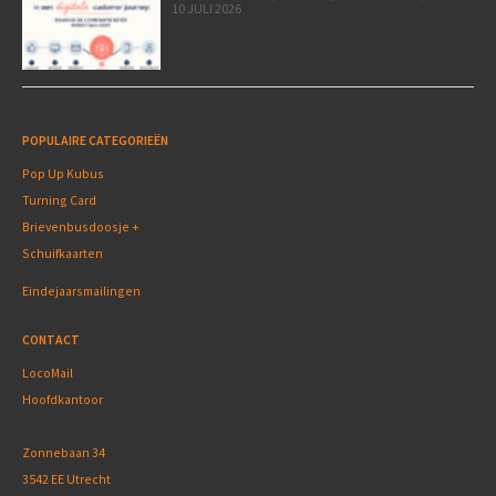
10 JULI 2026
POPULAIRE CATEGORIEËN
Pop Up Kubus
Turning Card
Brievenbusdoosje +
Schuifkaarten
Eindejaarsmailingen
CONTACT
LocoMail
Hoofdkantoor
Zonnebaan 34
3542 EE Utrecht