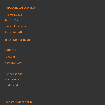
POPULAIRE CATEGORIEËN
Pop Up Kubus
Turning Card
Brievenbusdoosje +
Schuifkaarten
Eindejaarsmailingen
CONTACT
LocoMail
Hoofdkantoor
Zonnebaan 34
3542 EE Utrecht
Nederland
E:
contact@locomail.nl