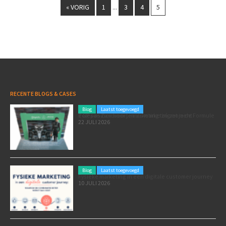
« VORIG
1
3
4
5
...
RECENTE BLOGS & CASES
Blog
Laatst toegevoegd
Poleposition voor je marketing: zó zet je de Formule 1 GP van Zandvoort in als marketingmoment
22 JULI 2026
Blog
Laatst toegevoegd
Fysieke marketing in een digitale customer journey
10 JULI 2026