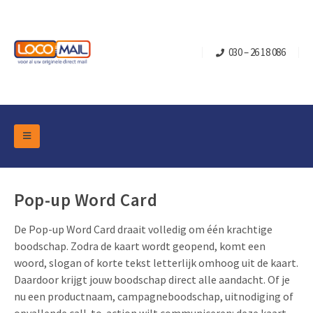
030 – 26 18 086
DM Marketing Tools
Verpakkingen
Overzicht Categorieën
Pop-up Word Card
Branche
Pop-up Kubussen
Gelegenheden
De Pop-up Word Card draait volledig om één krachtige
Klepdoosjes
boodschap. Zodra de kaart wordt geopend, komt een
Turning Card
Retail Marketing
Schuifdoosjes
woord, slogan of korte tekst letterlijk omhoog uit de kaart.
Kerst- en Eindejaar
Daardoor krijgt jouw boodschap direct alle aandacht. Of je
Brievenbusdoosje +
Vastgoedmarketing
nu een productnaam, campagneboodschap, uitnodiging of
Verjaardag en Jubilea
Contact
Schuifkaarten
Sport Marketing