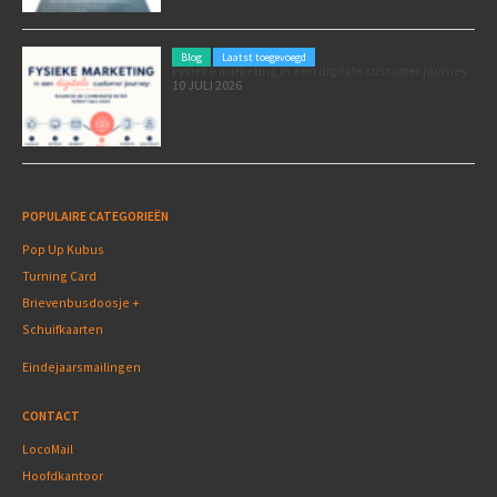
Blog
Laatst toegevoegd
Fysieke marketing in een digitale customer journey
10 JULI 2026
POPULAIRE CATEGORIEËN
Pop Up Kubus
Turning Card
Brievenbusdoosje +
Schuifkaarten
Eindejaarsmailingen
CONTACT
LocoMail
Hoofdkantoor