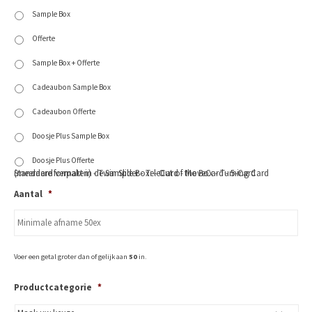
Sample Box
Offerte
Sample Box + Offerte
Cadeaubon Sample Box
Cadeaubon Offerte
Doosje Plus Sample Box
Doosje Plus Offerte
Standaard verpakt in de Sample Box: - Out of the Box - Turning Card (meerdere formaten) - Twin Slider - TeleCard - MoveCard - 5-Card
Aantal
*
Voer een getal groter dan of gelijk aan
50
in.
Productcategorie
*