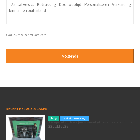
0 van 250 max. aantal karakters
RECENTE BLOGS & CASES
Blog
Laatst toegevoegd
Poleposition voor je marketing: zó zet je de Formule 1 GP van Zandvoort in als marketingmoment
22 JULI 2026