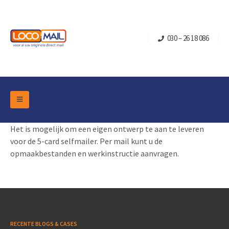
030 – 26 18 086
DM Marketing Tools
Het is mogelijk om een eigen ontwerp te aan te leveren
Verpakkingen
Overzicht Categorieën
voor de 5-card selfmailer. Per mail kunt u de
Branche
opmaakbestanden en werkinstructie aanvragen.
Pop-up Kubussen
Gelegenheden
Klepdoosjes
Turning Card
Retail Marketing
Schuifdoosjes
Kerst- en Eindejaar
Brievenbusdoosje +
Vastgoedmarketing
Verjaardag en Jubilea
Contact
RECENTE BLOGS & CASES
Schuifkaarten
Sport Marketing