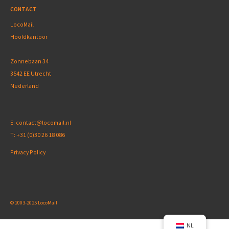
CONTACT
LocoMail
Hoofdkantoor
Zonnebaan 34
3542 EE Utrecht
Nederland
E:
contact@locomail.nl
T:
+31 (0)30 26 18 086
Privacy Policy
© 2003-2025 LocoMail
NL