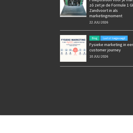
zó zet je de Formule 1 G
Zandvoort in als
marketingmoment
22 JULI 2026
Blog
Laatst toegevoegd
Fysieke marketing in een
customer journey
10 JULI 2026