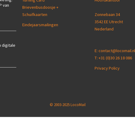
Turning Card
Hoofdkantoor
P van
Brievenbusdoosje +
Schuifkaarten
Zonnebaan 34
3542 EE Utrecht
Eindejaarsmailingen
Nederland
 digitale
E:
contact@locomail.n
T:
+31 (0)30 26 18 086
Privacy Policy
© 2003-2025 LocoMail