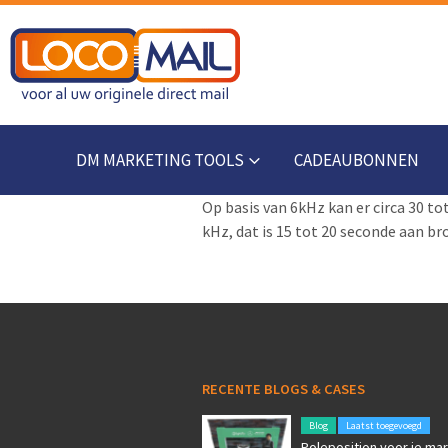
DM MARKETING TOOLS
CADEAUBONNEN
Op basis van 6kHz kan er circa 30 to
kHz, dat is 15 tot 20 seconde aan br
RECENTE BLOGS & CASES
Blog
Laatst toegevoegd
Poleposition voor je mar