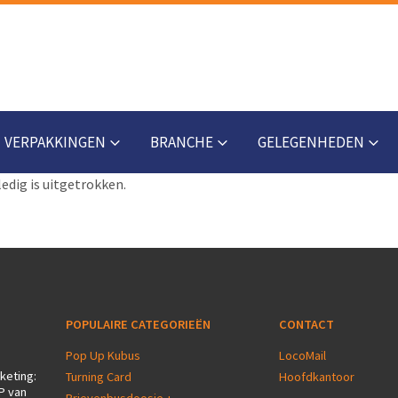
VERPAKKINGEN
BRANCHE
GELEGENHEDEN
edig is uitgetrokken.
POPULAIRE CATEGORIEËN
CONTACT
Pop Up Kubus
LocoMail
keting:
Turning Card
Hoofdkantoor
P van