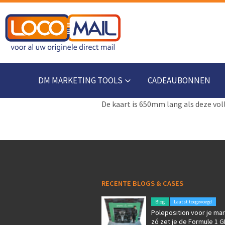
DM MARKETING TOOLS
CADEAUBONNEN
De kaart is 650mm lang als deze voll
RECENTE BLOGS & CASES
Blog
Laatst toegevoegd
Poleposition voor je mar
zó zet je de Formule 1 G