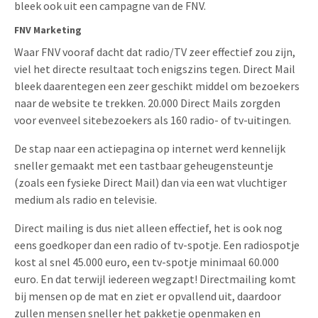
bleek ook uit een campagne van de FNV.
Uitnodigingen
Pop-up Kaarten
Media Marketing
FNV Marketing
Over Ons
Product Introductie
Waar FNV vooraf dacht dat radio/TV zeer effectief zou zijn,
Geluidskaarten
Automotive Marketing
viel het directe resultaat toch enigszins tegen. Direct Mail
Vacatures
App-lancering
bleek daarentegen een zeer geschikt middel om bezoekers
Lenticular Cards
Non-profit Marketing
Contactgegevens
naar de website te trekken. 20.000 Direct Mails zorgden
Kalender maken
voor evenveel sitebezoekers als 160 radio- of tv-uitingen.
Twin Sliders
Marketing in de Zorg
Duurzaamheid
Klantenbinding
De stap naar een actiepagina op internet werd kennelijk
Tabkaarten
Duurzame Marketing
Brochure downloaden
sneller gemaakt met een tastbaar geheugensteuntje
Budget kaarten
Marketing voor Scholen
(zoals een fysieke Direct Mail) dan via een wat vluchtiger
medium als radio en televisie.
Andere opvallende mailings
Horeca Marketing
Direct mailing is dus niet alleen effectief, het is ook nog
Alle producten
Food Marketing
eens goedkoper dan een radio of tv-spotje. Een radiospotje
kost al snel 45.000 euro, een tv-spotje minimaal 60.000
euro. En dat terwijl iedereen wegzapt! Directmailing komt
bij mensen op de mat en ziet er opvallend uit, daardoor
zullen mensen sneller het pakketje openmaken en