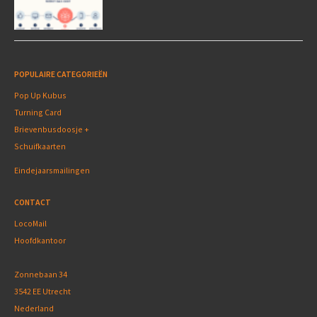
POPULAIRE CATEGORIEËN
Pop Up Kubus
Turning Card
Brievenbusdoosje +
Schuifkaarten
Eindejaarsmailingen
CONTACT
LocoMail
Hoofdkantoor
Zonnebaan 34
3542 EE Utrecht
Nederland