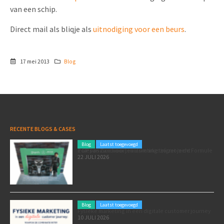
van een schip.
Direct mail als bliqje als
uitnodiging voor een beurs
.
17 mei 2013
Blog
RECENTE BLOGS & CASES
Blog
Laatst toegevoegd
Poleposition voor je marketing: zó zet je de Formule 1 GP van Zandvoort in als marketingmoment
22 JULI 2026
Blog
Laatst toegevoegd
Fysieke marketing in een digitale customer journey
10 JULI 2026