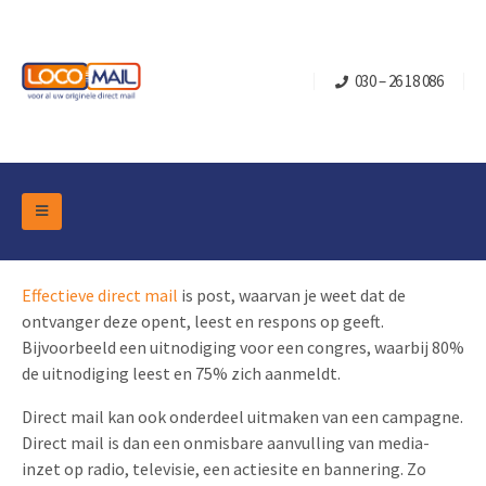
030 – 26 18 086
DM Marketing Tools
Verpakkingen
Effectieve direct mail
is post, waarvan je weet dat de
Overzicht Categorieën
Branche
ontvanger deze opent, leest en respons op geeft.
Pop-up Kubussen
Gelegenheden
Bijvoorbeeld een uitnodiging voor een congres, waarbij 80%
Klepdoosjes
de uitnodiging leest en 75% zich aanmeldt.
Turning Card
Retail Marketing
Schuifdoosjes
Direct mail kan ook onderdeel uitmaken van een campagne.
Kerst- en Eindejaar
Brievenbusdoosje +
Vastgoedmarketing
Direct mail is dan een onmisbare aanvulling van media-
Verjaardag en Jubilea
inzet op radio, televisie, een actiesite en bannering. Zo
Contact
Schuifkaarten
Sport Marketing