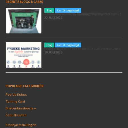
RECENTE BLOGS & CASES
Blog
Laatst toegevoegd
Poleposition voor je marketing: zó zet je de Formule 1 GP van Zandvoort in als marketingmoment
22 JULI 2026
Blog
Laatst toegevoegd
Fysieke marketing in een digitale customer journey
10 JULI 2026
POPULAIRE CATEGORIEËN
Pop Up Kubus
Turning Card
Brievenbusdoosje +
Schuifkaarten
Eindejaarsmailingen