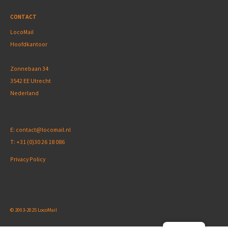
CONTACT
LocoMail
Hoofdkantoor
Zonnebaan 34
3542 EE Utrecht
Nederland
E:
contact@locomail.nl
T:
+31 (0)30 26 18 086
Privacy Policy
© 2003-2025 LocoMail