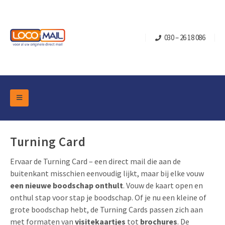
030 – 26 18 086
DM Marketing Tools
Verpakkingen
Overzicht Categorieën
Turning Card
Branche
Pop-up Kubussen
Gelegenheden
Ervaar de Turning Card – een direct mail die aan de
Klepdoosjes
buitenkant misschien eenvoudig lijkt, maar bij elke vouw
Turning Card
Retail Marketing
een nieuwe boodschap onthult
. Vouw de kaart open en
Schuifdoosjes
Kerst- en Eindejaar
onthul stap voor stap je boodschap. Of je nu een kleine of
Brievenbusdoosje +
Vastgoedmarketing
grote boodschap hebt, de Turning Cards passen zich aan
Verjaardag en Jubilea
Contact
met formaten van
visitekaartjes
tot
brochures
. De
Schuifkaarten
Sport Marketing