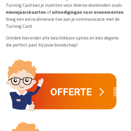
Turning Card kan je inzetten voor diverse doeleinden zoals
Uitnodigingen
Pop-up Kaarten
Media Marketing
nieuwjaarskaarten
of
uitnodigingen
voor evenementen
.
Over Ons
Voeg een extra dimensie toe aan je communicatie met de
Product Introductie
Geluidskaarten
Automotive Marketing
Turning Card.
Vacatures
App-lancering
Lenticular Cards
Non-profit Marketing
Ontdek hieronder alle beschikbare opties en kies degene
Contactgegevens
die perfect past bij jouw boodschap!
Kalender maken
Twin Sliders
Marketing in de Zorg
Duurzaamheid
Klantenbinding
Tabkaarten
Duurzame Marketing
Brochure downloaden
Budget kaarten
Marketing voor Scholen
Andere opvallende mailings
Horeca Marketing
Alle producten
Food Marketing