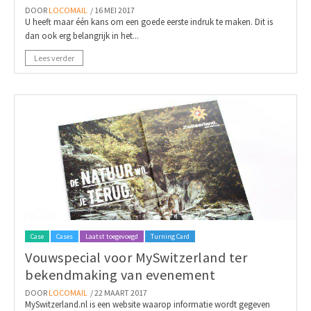
DOOR
LOCOMAIL
/ 16 MEI 2017
U heeft maar één kans om een goede eerste indruk te maken. Dit is
dan ook erg belangrijk in het...
Lees verder
Case
Cases
Laatst toegevoegd
Turning Card
Vouwspecial voor MySwitzerland ter
bekendmaking van evenement
DOOR
LOCOMAIL
/ 22 MAART 2017
MySwitzerland.nl is een website waarop informatie wordt gegeven