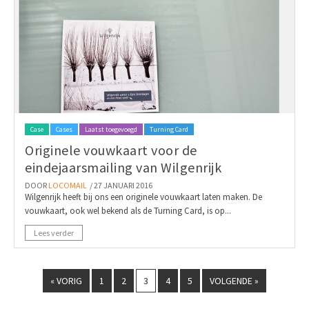
Case
Cases
Laatst toegevoegd
Turning Card
Originele vouwkaart voor de
eindejaarsmailing van Wilgenrijk
DOOR
LOCOMAIL
/ 27 JANUARI 2016
Wilgenrijk heeft bij ons een originele vouwkaart laten maken. De
vouwkaart, ook wel bekend als de Turning Card, is op...
Lees verder
« VORIG
1
2
3
4
5
VOLGENDE »