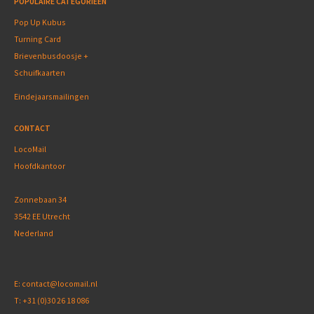
POPULAIRE CATEGORIEËN
Pop Up Kubus
Turning Card
Brievenbusdoosje +
Schuifkaarten
Eindejaarsmailingen
CONTACT
LocoMail
Hoofdkantoor
Zonnebaan 34
3542 EE Utrecht
Nederland
E:
contact@locomail.nl
T:
+31 (0)30 26 18 086