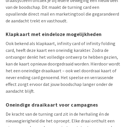
draaisysteem ontdek je bij iedere beweging een nieuw deel
van de boodschap. Dit maakt de turning card een
opvallende direct mail en marketingtool die gegarandeerd
de aandacht trekt en vasthoudt.
Klapkaart met eindeloze mogelijkheden
Ook bekend als klapkaart, infinity card of infinity folding
card, heeft deze kaart een oneindig karakter. Zodra de
ontvanger denkt het volledige ontwerp te hebben gezien,
kan de kaart opnieuw doorgedraaid worden. Hierdoor wordt
het een oneindige draaikaart – ook wel doordraai kaart of
never ending card genoemd. Het speelse en verrassende
effect zorgt ervoor dat jouw boodschap langer onder de
aandacht blijft.
Oneindige draaikaart voor campagnes
De kracht van de turning card zit in de herhaling én de
nieuwsgierigheid die het oproept. Elke draai onthult een