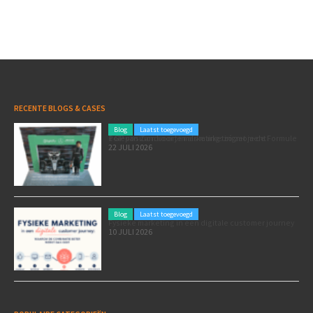
RECENTE BLOGS & CASES
Blog
Laatst toegevoegd
Poleposition voor je marketing: zó zet je de Formule 1 GP van Zandvoort in als marketingmoment
22 JULI 2026
Blog
Laatst toegevoegd
Fysieke marketing in een digitale customer journey
10 JULI 2026