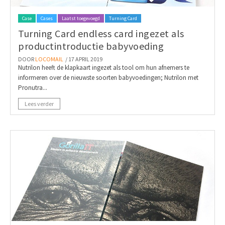
Case
Cases
Laatst toegevoegd
Turning Card
Turning Card endless card ingezet als
productintroductie babyvoeding
DOOR
LOCOMAIL
/ 17 APRIL 2019
Nutrilon heeft de klapkaart ingezet als tool om hun afnemers te
informeren over de nieuwste soorten babyvoedingen; Nutrilon met
Pronutra...
Lees verder