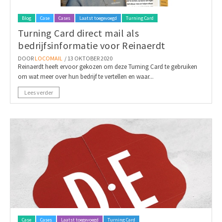
Blog
Case
Cases
Laatst toegevoegd
Turning Card
Turning Card direct mail als
bedrijfsinformatie voor Reinaerdt
DOOR
LOCOMAIL
/ 13 OKTOBER 2020
Reinaerdt heeft ervoor gekozen om deze Turning Card te gebruiken
om wat meer over hun bedrijf te vertellen en waar...
Lees verder
Case
Cases
Laatst toegevoegd
Turning Card