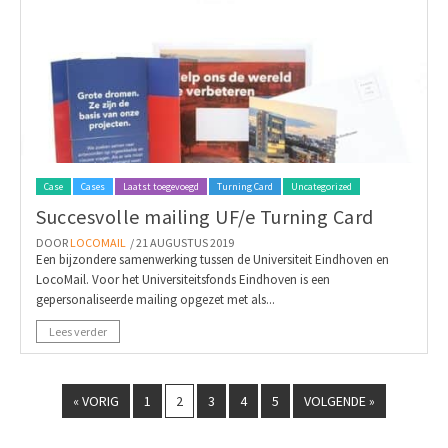
Case
Cases
Laatst toegevoegd
Turning Card
Uncategorized
Succesvolle mailing UF/e Turning Card
DOOR
LOCOMAIL
/ 21 AUGUSTUS 2019
Een bijzondere samenwerking tussen de Universiteit Eindhoven en
LocoMail. Voor het Universiteitsfonds Eindhoven is een
gepersonaliseerde mailing opgezet met als...
Lees verder
« VORIG
1
2
3
4
5
VOLGENDE »