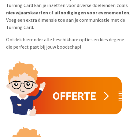
Turning Card kan je inzetten voor diverse doeleinden zoals
Uitnodigingen
Pop-up Kaarten
Media Marketing
nieuwjaarskaarten
of
uitnodigingen
voor evenementen
.
Over Ons
Voeg een extra dimensie toe aan je communicatie met de
Product Introductie
Geluidskaarten
Automotive Marketing
Turning Card.
Vacatures
App-lancering
Lenticular Cards
Non-profit Marketing
Ontdek hieronder alle beschikbare opties en kies degene
Contactgegevens
die perfect past bij jouw boodschap!
Kalender maken
Twin Sliders
Marketing in de Zorg
Duurzaamheid
Klantenbinding
Tabkaarten
Duurzame Marketing
Brochure downloaden
Budget kaarten
Marketing voor Scholen
Andere opvallende mailings
Horeca Marketing
Alle producten
Food Marketing