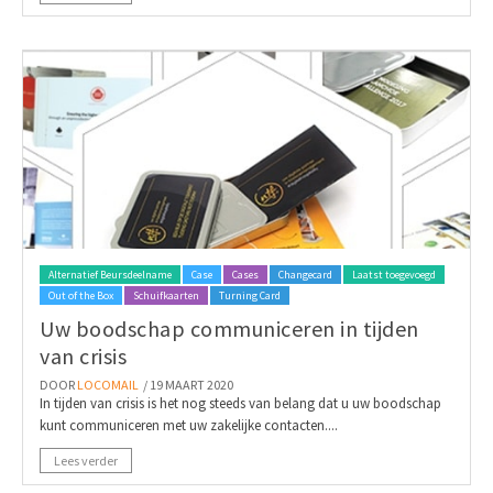
Alternatief Beursdeelname
Case
Cases
Changecard
Laatst toegevoegd
Out of the Box
Schuifkaarten
Turning Card
Uw boodschap communiceren in tijden
van crisis
DOOR
LOCOMAIL
/ 19 MAART 2020
In tijden van crisis is het nog steeds van belang dat u uw boodschap
kunt communiceren met uw zakelijke contacten....
Lees verder