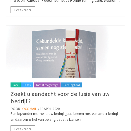
hiervoor? Rabobank deed het met de Ronde Turning Card. Waarom...
Lees verder
Case
Cases
Laatst toegevoegd
Turning Card
Zoekt u aandacht voor de fusie van uw
bedrijf?
DOOR
LOCOMAIL
/ 10 APRIL 2020
Een bijzonder moment: uw bedrijf gaat fuseren met een ander bedrijf
en daarom is het van belang dat alle klanten...
Lees verder