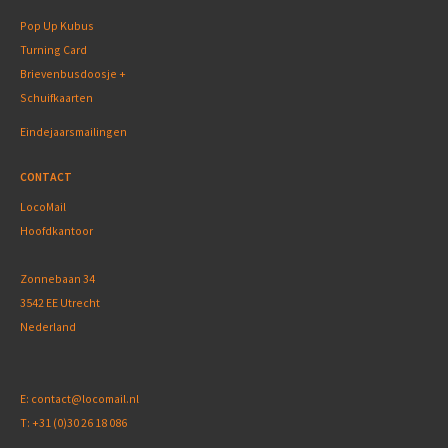
Pop Up Kubus
Turning Card
Brievenbusdoosje +
Schuifkaarten
Eindejaarsmailingen
CONTACT
LocoMail
Hoofdkantoor
Zonnebaan 34
3542 EE Utrecht
Nederland
E:
contact@locomail.nl
T:
+31 (0)30 26 18 086