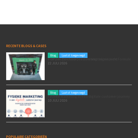
RECENTE BLOGS & CASES
Blog
Laatst toegevoegd
Poleposition voor je marketing: zó zet je de Formule 1 GP van Zandvoort in als marketingmoment
22 JULI 2026
Blog
Laatst toegevoegd
Fysieke marketing in een digitale customer journey
10 JULI 2026
POPULAIRE CATEGORIEËN