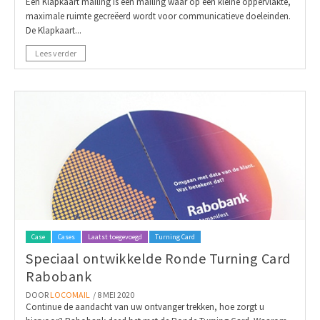
Een Klapkaart mailing is een mailing waar op een kleine oppervlakte,
maximale ruimte gecreëerd wordt voor communicatieve doeleinden.
De Klapkaart...
Lees verder
Case
Cases
Laatst toegevoegd
Turning Card
Speciaal ontwikkelde Ronde Turning Card
Rabobank
DOOR
LOCOMAIL
/ 8 MEI 2020
Continue de aandacht van uw ontvanger trekken, hoe zorgt u