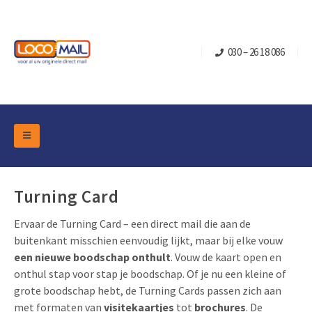
030 – 26 18 086
DM Marketing Tools
Verpakkingen
Overzicht Categorieën
Turning Card
Branche
Pop-up Kubussen
Gelegenheden
Ervaar de Turning Card – een direct mail die aan de
Klepdoosjes
buitenkant misschien eenvoudig lijkt, maar bij elke vouw
Turning Card
Retail Marketing
een nieuwe boodschap onthult
. Vouw de kaart open en
Schuifdoosjes
Kerst- en Eindejaar
onthul stap voor stap je boodschap. Of je nu een kleine of
Brievenbusdoosje +
Vastgoedmarketing
grote boodschap hebt, de Turning Cards passen zich aan
Verjaardag en Jubilea
Contact
met formaten van
visitekaartjes
tot
brochures
. De
Schuifkaarten
Sport Marketing