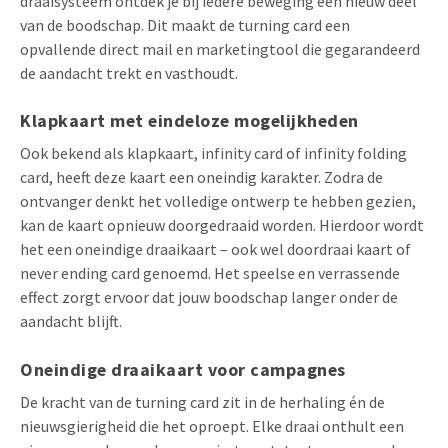
draaisysteem ontdek je bij iedere beweging een nieuw deel
van de boodschap. Dit maakt de turning card een
opvallende direct mail en marketingtool die gegarandeerd
de aandacht trekt en vasthoudt.
Klapkaart met eindeloze mogelijkheden
Ook bekend als klapkaart, infinity card of infinity folding
card, heeft deze kaart een oneindig karakter. Zodra de
ontvanger denkt het volledige ontwerp te hebben gezien,
kan de kaart opnieuw doorgedraaid worden. Hierdoor wordt
het een oneindige draaikaart – ook wel doordraai kaart of
never ending card genoemd. Het speelse en verrassende
effect zorgt ervoor dat jouw boodschap langer onder de
aandacht blijft.
Oneindige draaikaart voor campagnes
De kracht van de turning card zit in de herhaling én de
nieuwsgierigheid die het oproept. Elke draai onthult een