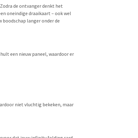
r. Zodra de ontvanger denkt het
en oneindige draaikaart – ook wel
uw boodschap langer onder de
nthult een nieuw paneel, waardoor er
aardoor niet vluchtig bekeken, maar
voor dat jouw infinity folding card