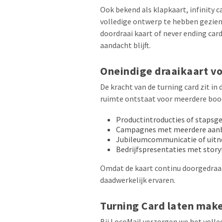
Ook bekend als klapkaart, infinity c
volledige ontwerp te hebben gezien
doordraai kaart of never ending car
aandacht blijft.
Oneindige draaikaart v
De kracht van de turning card zit in
ruimte ontstaat voor meerdere boods
Productintroducties of stapsge
Campagnes met meerdere aan
Jubileumcommunicatie of uitn
Bedrijfspresentaties met story
Omdat de kaart continu doorgedraaid
daadwerkelijk ervaren.
Turning Card laten make
Bij LocoMail verzorgen we het volle