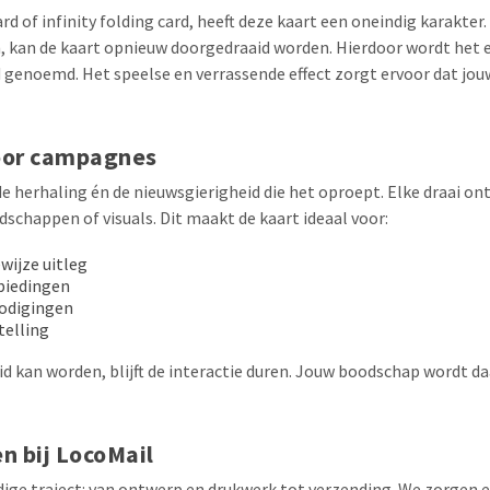
ard of infinity folding card, heeft deze kaart een oneindig karakte
, kan de kaart opnieuw doorgedraaid worden. Hierdoor wordt het e
d genoemd. Het speelse en verrassende effect zorgt ervoor dat jo
oor campagnes
 de herhaling én de nieuwsgierigheid die het oproept. Elke draai o
chappen of visuals. Dit maakt de kaart ideaal voor:
wijze uitleg
biedingen
odigingen
telling
 kan worden, blijft de interactie duren. Jouw boodschap wordt d
n bij LocoMail
dige traject: van ontwerp en drukwerk tot verzending. We zorgen er