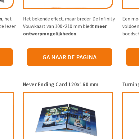
n
, het
Het bekende effect. maar breder. De Infinity
Een mo
de lezer
Vouwkaart van 100×210 mm biedt
meer
voldoen
ontwerpmogelijkheden
.
boodsch
GA NAAR DE PAGINA
Never Ending Card 120x160 mm
Turnin