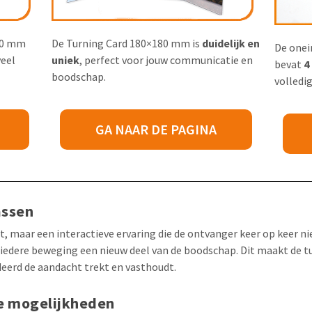
00 mm
De Turning Card 180×180 mm is
duidelijk en
De onei
veel
uniek
, perfect voor jouw communicatie en
bevat
4
boodschap.
volledig
GA NAAR DE PAGINA
assen
t, maar een interactieve ervaring die de ontvanger keer op keer 
 iedere beweging een nieuw deel van de boodschap. Dit maakt de tu
eerd de aandacht trekt en vasthoudt.
e mogelijkheden