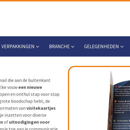
VERPAKKINGEN
BRANCHE
GELEGENHEDEN
mail die aan de buitenkant
 elke vouw
een nieuwe
 open en onthul stap voor stap
f grote boodschap hebt, de
 formaten van
visitekaartjes
 je inzetten voor diverse
en
of
uitnodigingen
voor
ensie toe aan je communicatie