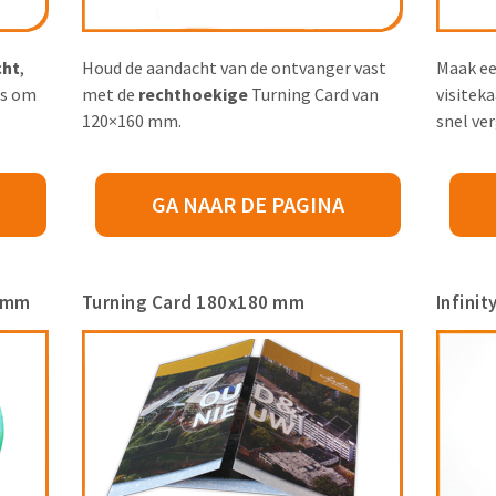
cht
,
Houd de aandacht van de ontvanger vast
Maak e
is om
met de
rechthoekige
Turning Card van
visitek
120×160 mm.
snel ve
GA NAAR DE PAGINA
0 mm
Turning Card 180x180 mm
Infini