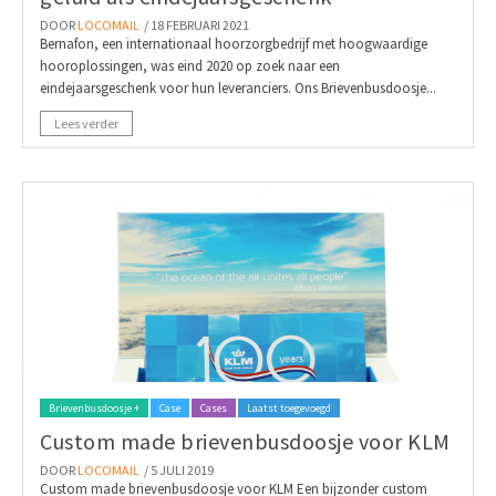
DOOR
LOCOMAIL
/ 18 FEBRUARI 2021
Bernafon, een internationaal hoorzorgbedrijf met hoogwaardige
hooroplossingen, was eind 2020 op zoek naar een
eindejaarsgeschenk voor hun leveranciers. Ons Brievenbusdoosje...
Lees verder
Brievenbusdoosje +
Case
Cases
Laatst toegevoegd
Custom made brievenbusdoosje voor KLM
DOOR
LOCOMAIL
/ 5 JULI 2019
Custom made brievenbusdoosje voor KLM Een bijzonder custom