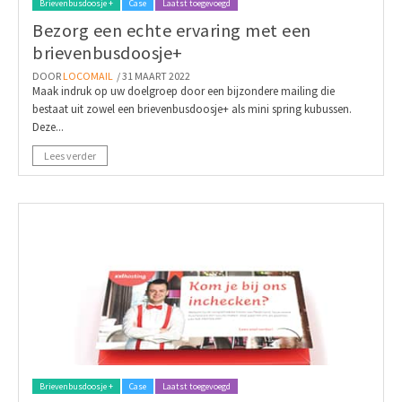
Brievenbusdoosje +
Case
Laatst toegevoegd
Bezorg een echte ervaring met een
brievenbusdoosje+
DOOR
LOCOMAIL
/ 31 MAART 2022
Maak indruk op uw doelgroep door een bijzondere mailing die
bestaat uit zowel een brievenbusdoosje+ als mini spring kubussen.
Deze...
Lees verder
Brievenbusdoosje +
Case
Laatst toegevoegd