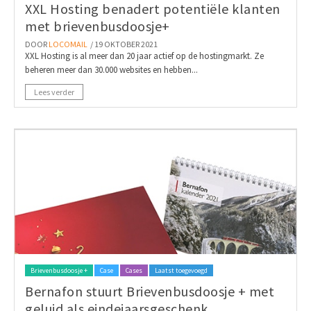
XXL Hosting benadert potentiële klanten
met brievenbusdoosje+
DOOR
LOCOMAIL
/ 19 OKTOBER 2021
XXL Hosting is al meer dan 20 jaar actief op de hostingmarkt. Ze
beheren meer dan 30.000 websites en hebben...
Lees verder
Brievenbusdoosje +
Case
Cases
Laatst toegevoegd
Bernafon stuurt Brievenbusdoosje + met
geluid als eindejaarsgeschenk