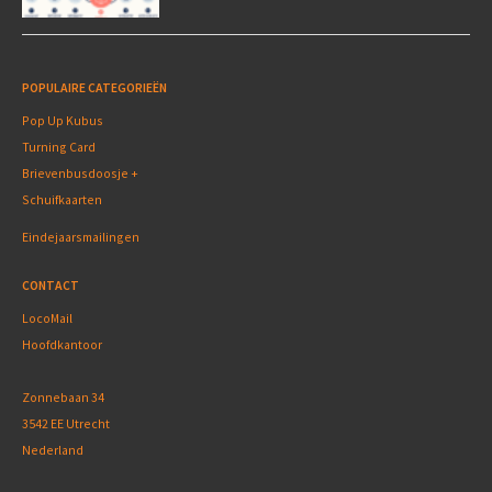
POPULAIRE CATEGORIEËN
Pop Up Kubus
Turning Card
Brievenbusdoosje +
Schuifkaarten
Eindejaarsmailingen
CONTACT
LocoMail
Hoofdkantoor
Zonnebaan 34
3542 EE Utrecht
Nederland