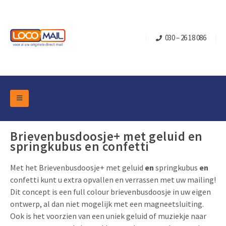
030 – 26 18 086
DM Marketing Tools
Verpakkingen
Brievenbusdoosje+ met geluid en
Overzicht Categorieën
springkubus en confetti
Branche
Pop-up Kubussen
Gelegenheden
Klepdoosjes
Met het Brievenbusdoosje+ met geluid
en
springkubus
en
confetti kunt u extra opvallen en verrassen met uw mailing!
Turning Card
Retail Marketing
Schuifdoosjes
Dit concept is een full colour brievenbusdoosje in uw eigen
Kerst- en Eindejaar
Brievenbusdoosje +
Vastgoedmarketing
ontwerp, al dan niet mogelijk met een magneetsluiting.
Ook is het voorzien van een uniek geluid of muziekje naar
Verjaardag en Jubilea
Contact
Schuifkaarten
Sport Marketing