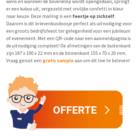
wens en wanneer de bovenklep wordt opengedaan, springt
Uitnodigingen
er een kubus uit, vergezeld met vrolijke confetti in kleur
Pop-up Kaarten
Media Marketing
naar keuze. Deze mailing is een
feestje op zichzelf
.
Over Ons
Product Introductie
Daarom is dit brievenbusdoosje perfect als uitnodiging voor
Geluidskaarten
Automotive Marketing
Vacatures
een groots bedrijfsfeest ter gelegenheid voor een jubileum
App-lancering
of evenement. Met een QR-code naar een aanmeldpagina is
Lenticular Cards
Non-profit Marketing
Contactgegevens
de uitnodiging compleet! De afmetingen van de buitenkant
Kalender maken
Twin Sliders
Marketing in de Zorg
zijn 187 x 100 x 22 mm en de binnenkant 155 x 70 x 20 mm.
Duurzaamheid
Vraag gerust een
gratis sample
aan om dit live te beleven!
Klantenbinding
Tabkaarten
Duurzame Marketing
Brochure downloaden
Budget kaarten
Marketing voor Scholen
Andere opvallende mailings
Horeca Marketing
Alle producten
Food Marketing