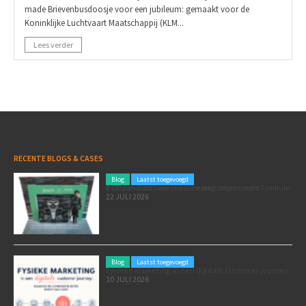
made Brievenbusdoosje voor een jubileum: gemaakt voor de
Koninklijke Luchtvaart Maatschappij (KLM...
Lees verder
RECENTE BLOGS & CASES
Blog
Laatst toegevoegd
Poleposition voor je marketing: zó zet je de Formule 1 GP van Zandvoort in als marketingmoment
22 JULI 2026
Blog
Laatst toegevoegd
Fysieke marketing in een digitale customer journey
10 JULI 2026